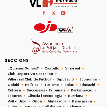
SECCIONS
¿Quienes Somos?
Castelló
Vila-real
Club Deportivo Castellón
Villarreal Club de Fútbol
Diputació
Economía
Opinió
Política
Turisme
Salut
Educació
Cultura
Successos - Tribunals
Participació
Esports
Ciència i tecnologia
Burriana
Vall d'Uixó
Onda
Almassora
Benicàssim
Nules
Orpesa
Vall d'Alba
L'Alcora