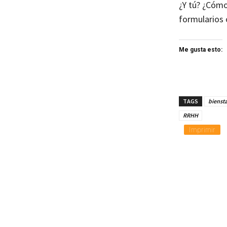
¿Y tú? ¿Cómo
formularios 
Me gusta esto:
TAGS
biensta
RRHH
Imprimir