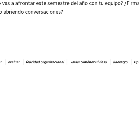
 vas a afrontar este semestre del año con tu equipo? ¿Fir
o abriendo conversaciones?
r
evaluar
felicidad organizacional
Javier Giménez Divieso
liderazgo
Op