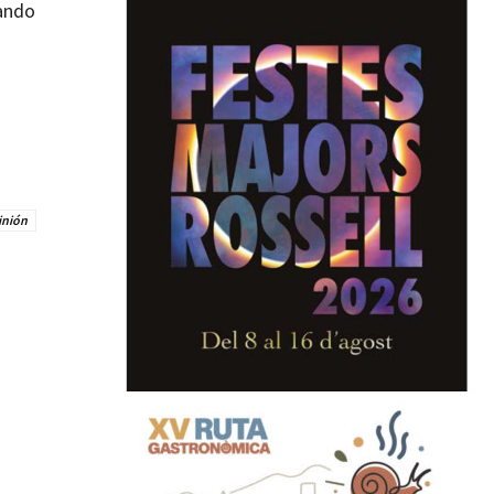
mando
inión