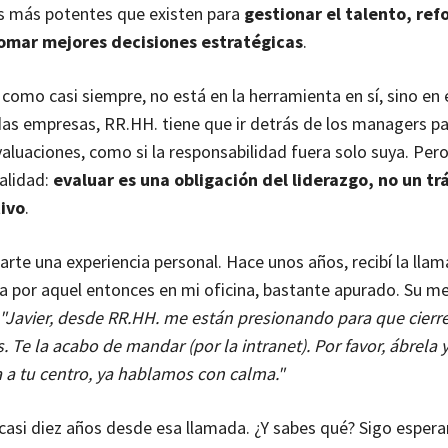
s más potentes que existen para
gestionar el talento, ref
tomar mejores decisiones estratégicas
.
 como casi siempre, no está en la herramienta en sí, sino en 
s empresas, RR.HH. tiene que ir detrás de los managers p
evaluaciones, como si la responsabilidad fuera solo suya. Pe
ealidad:
evaluar es una obligación del liderazgo, no un tr
ivo
.
rte una experiencia personal. Hace unos años, recibí la llam
ía por aquel entonces en mi oficina, bastante apurado. Su m
"Javier, desde RR.HH. me están presionando para que cierre
 Te la acabo de mandar (por la intranet). Por favor, ábrela y
a tu centro, ya hablamos con calma."
asi diez años desde esa llamada. ¿Y sabes qué? Sigo esper