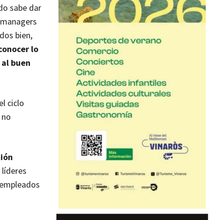
do sabe dar
s managers
odos bien,
conocer lo
l al buen
l ciclo
 no
ción
líderes
i empleados