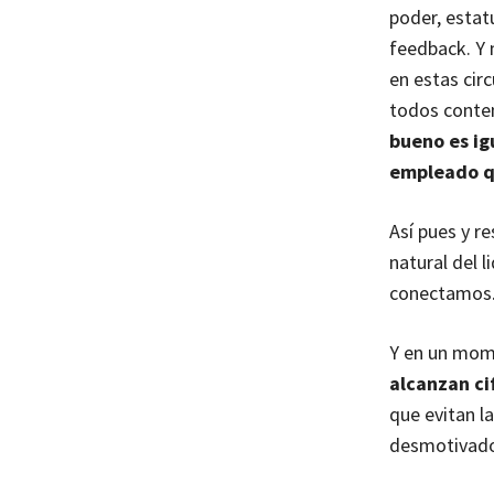
poder, estat
feedback. Y 
en estas cir
todos conten
bueno es ig
empleado q
Así pues y r
natural del 
conectamos. 
Y en un mome
alcanzan ci
que evitan l
desmotivados