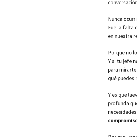
conversación
Nunca ocurrió
Fue la falta 
en nuestra r
Porque no l
Y si tu jefe
para mirarte
qué puedes m
Y es que lae
profunda que
necesidades 
compromis
Por eso, cre