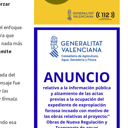
orzar
el enfoque.
ara que
ro nada más
ámite
ada del
ensaje fue
 las
 fírmala.
ando esa