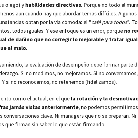
us o ego) y
habilidades directivas
. Porque no todo el mun
menos aun cuando hay que abordar temas difíciles. Alguno
cunstancias optan por la vía cómoda: el “
café para todos
”. T
tos, todos iguales. Y ese enfoque es un error, porque
no re
ual de dañino que no corregir lo mejorable
y tratar igua
ue al malo.
esumiendo, la evaluación de desempeño debe formar parte de
liderazgo. Si no medimos, no mejoramos. Si no conversamos,
Y si no reconocemos, no retenemos (fidelizamos).
nto como el actual, en el que
la rotación y la desmotiva
fras jamás vistas anteriormente
, no podemos permitirnos 
as conversaciones clave. Ni managers que no se preparan. N
 que firman sin saber lo que están firmando.