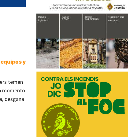
, equipos y
gers temen
Un momento
sa, desgana