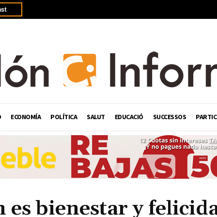
st
Ó
ECONOMÍA
POLÍTICA
SALUT
EDUCACIÓ
SUCCESSOS
PARTIC
es bienestar y felicid