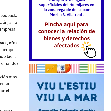
 feedback.
ción, sino
 empresa.
sus jefes
.
o tiempo
ndo bien,
r remando?
sación más
tectar
ar el
 muchos