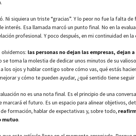
.
. Ni siquiera un triste “gracias”. Y lo peor no fue la falta de
de interés. Esa llamada marcó un punto final. No en la evalua
elación profesional. Y poco después, en mi continuidad en la
o olvidemos:
las personas no dejan las empresas, dejan a 
 no se toma la molestia de dedicar unos minutos de su valios
 a los ojos y hablar contigo sobre cómo vas, qué estás hacie
ejorar y cómo te pueden ayudar, ¿qué sentido tiene segui
valuación no es una nota final. Es el principio de una conver
 marcará el futuro. Es un espacio para alinear objetivos, de
de formación, hablar de expectativas y, sobre todo,
reafirm
o mutuo
.
o que este artículo llega en el momento apropiado. Porque