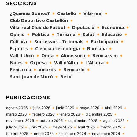
SECCIONS
¿Quienes Somos?
Castelló
Vila-real
Club Deportivo Castellón
Villarreal Club de Fútbol
Diputació
Economía
Opinió
Política
Turisme
Salut
Educació
Cultura
Successos - Tribunals
Participació
Esports
Ciència i tecnologia
Burriana
Vall d'Uixó
Onda
Almassora
Benicàssim
Nules
Orpesa
Vall d'Alba
L'Alcora
Peñíscola
Vinaròs
Benicarló
Sant Joan de Moró
Betxí
PUBLICACIONS
agosto 2026
julio 2026
junio 2026
mayo 2026
abril 2026
marzo 2026
febrero 2026
enero 2026
diciembre 2025
noviembre 2025
octubre 2025
septiembre 2025
agosto 2025
julio 2025
junio 2025
mayo 2025
abril 2025
marzo 2025
febrero 2025
enero 2025
diciembre 2024
noviembre 2024