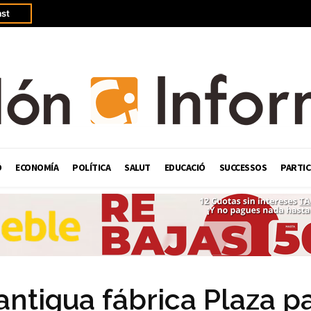
st
Ó
ECONOMÍA
POLÍTICA
SALUT
EDUCACIÓ
SUCCESSOS
PARTIC
antigua fábrica Plaza p