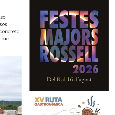
uso
usos
 concreto
 que