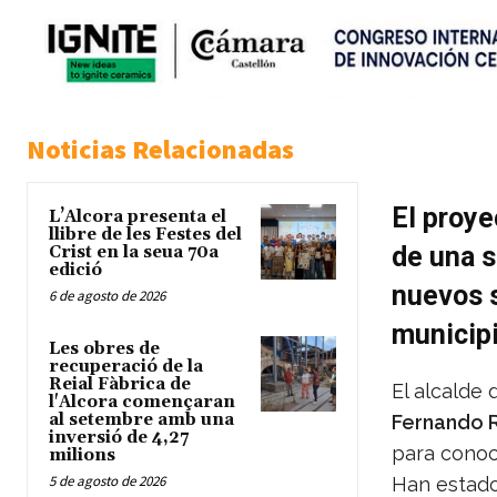
Noticias Relacionadas
El proye
L’Alcora presenta el
llibre de les Festes del
de una s
Crist en la seua 70a
edició
nuevos 
6 de agosto de 2026
municip
Les obres de
recuperació de la
Reial Fàbrica de
El alcalde 
l'Alcora començaran
al setembre amb una
Fernando 
inversió de 4,27
para conoc
milions
5 de agosto de 2026
Han estado