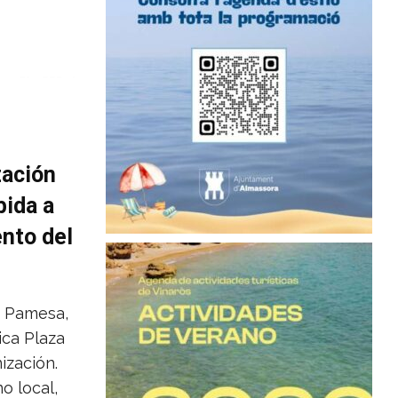
zación
bida a
nto del
o Pamesa,
ica Plaza
ización.
 local,