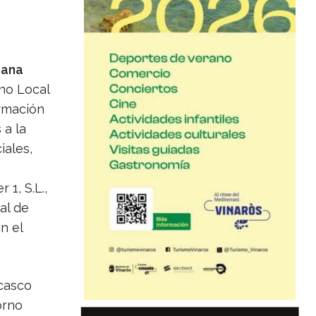
bana
rno Local
ormación
 a la
iales,
1, S.L.,
al de
n el
 casco
orno