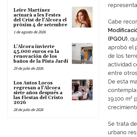
representa
Leire Martínez
actuarà a les Festes
del Crist de l'Alcora el
Cabe record
pròxim 4 de setembre
Modificaci
1 de agosto de 2026
(PGOU)
, q
L'Alcora invierte
aprobó el 
45.000 euros en la
de los terr
renovación de los
baños de la Pista Jardí
actividad 
29 de julio de 2026
entre otros
De esta man
Los Autos Locos
regresan a l'Alcora
contempla 
siete años después a
las Fiestas del Cristo
19.100 m² 
2026
crecimiento
28 de julio de 2026
Se trata de
urbano resi