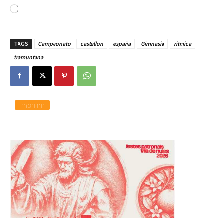
C
a
r
g
TAGS
Campeonato
castellon
españa
Gimnasia
ritmica
a
n
tramuntana
d
o
.
.
.
Imprimir