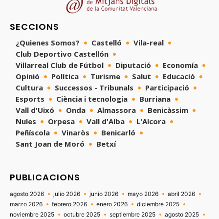
SECCIONS
¿Quienes Somos?
Castelló
Vila-real
Club Deportivo Castellón
Villarreal Club de Fútbol
Diputació
Economía
Opinió
Política
Turisme
Salut
Educació
Cultura
Successos - Tribunals
Participació
Esports
Ciència i tecnologia
Burriana
Vall d'Uixó
Onda
Almassora
Benicàssim
Nules
Orpesa
Vall d'Alba
L'Alcora
Peñíscola
Vinaròs
Benicarló
Sant Joan de Moró
Betxí
PUBLICACIONS
agosto 2026
julio 2026
junio 2026
mayo 2026
abril 2026
marzo 2026
febrero 2026
enero 2026
diciembre 2025
noviembre 2025
octubre 2025
septiembre 2025
agosto 2025