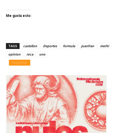
Me gusta esto:
TAGS
castellon
Deportes
formula
juanfran
merhi
opinion
roca
uno
Imprimir