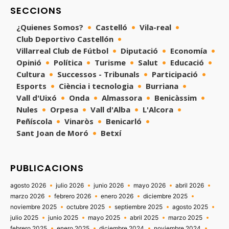
SECCIONS
¿Quienes Somos?
Castelló
Vila-real
Club Deportivo Castellón
Villarreal Club de Fútbol
Diputació
Economía
Opinió
Política
Turisme
Salut
Educació
Cultura
Successos - Tribunals
Participació
Esports
Ciència i tecnologia
Burriana
Vall d'Uixó
Onda
Almassora
Benicàssim
Nules
Orpesa
Vall d'Alba
L'Alcora
Peñíscola
Vinaròs
Benicarló
Sant Joan de Moró
Betxí
PUBLICACIONS
agosto 2026
julio 2026
junio 2026
mayo 2026
abril 2026
marzo 2026
febrero 2026
enero 2026
diciembre 2025
noviembre 2025
octubre 2025
septiembre 2025
agosto 2025
julio 2025
junio 2025
mayo 2025
abril 2025
marzo 2025
febrero 2025
enero 2025
diciembre 2024
noviembre 2024