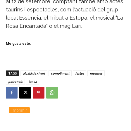
al 12 de setembre, comptant també amb actes
taurins i espectacles, com l'actuació del grup
local Essència, el Tribut a Estopa, el musical “La
Rosa Encantada” o el mag Lari.
Me gusta esto:
TAGS
alcalà de xivert
compliment
festes
mesures
patronals
tanca
Imprimir