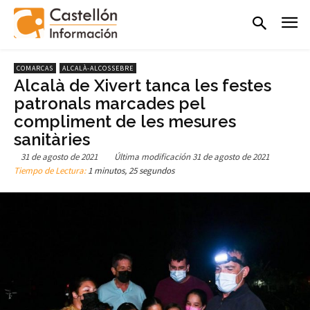
COMARCAS
ALCALÀ-ALCOSSEBRE
Alcalà de Xivert tanca les festes
patronals marcades pel
compliment de les mesures
sanitàries
31 de agosto de 2021
Última modificación
31 de agosto de 2021
Tiempo de Lectura:
1 minutos, 25 segundos