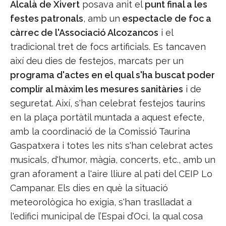
Alcalà de Xivert
posava anit el
punt final a les
festes patronals
, amb un
espectacle de foc a
càrrec de l'Associació Alcozancos
i el
tradicional tret de focs artificials. Es tancaven
així deu dies de festejos, marcats per un
programa d'actes en el qual s'ha buscat poder
complir al màxim les mesures sanitàries
i de
seguretat. Així, s'han celebrat festejos taurins
en la plaça portàtil muntada a aquest efecte,
amb la coordinació de la Comissió Taurina
Gaspatxera i totes les nits s'han celebrat actes
musicals, d'humor, màgia, concerts, etc., amb un
gran aforament a l'aire lliure al pati del CEIP Lo
Campanar. Els dies en què la situació
meteorològica ho exigia, s'han traslladat a
l'edifici municipal de l’Espai d’Oci, la qual cosa