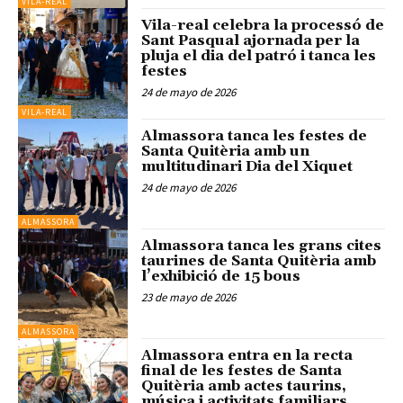
VILA-REAL
Vila-real celebra la processó de
Sant Pasqual ajornada per la
pluja el dia del patró i tanca les
festes
24 de mayo de 2026
VILA-REAL
Almassora tanca les festes de
Santa Quitèria amb un
multitudinari Dia del Xiquet
24 de mayo de 2026
ALMASSORA
Almassora tanca les grans cites
taurines de Santa Quitèria amb
l’exhibició de 15 bous
23 de mayo de 2026
ALMASSORA
Almassora entra en la recta
final de les festes de Santa
Quitèria amb actes taurins,
música i activitats familiars