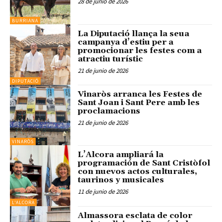
28 de junio de 2026
BURRIANA
La Diputació llança la seua
campanya d’estiu per a
promocionar les festes com a
atractiu turístic
21 de junio de 2026
DIPUTACIÓ
Vinaròs arranca les Festes de
Sant Joan i Sant Pere amb les
proclamacions
21 de junio de 2026
VINARÒS
L’Alcora ampliará la
programación de Sant Cristòfol
con nuevos actos culturales,
taurinos y musicales
11 de junio de 2026
L'ALCORA
Almassora esclata de color