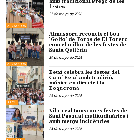
amb tradicional Pregó de les
festes
31 de mayo de 2026
ALMASSORA
Almassora reconeix el bou
‘Golfo’ de Toros de El Torero
com el millor de les festes de
Santa Quitèria
30 de mayo de 2026
ALMASSORA
Betxí celebra les festes del
Camí Reial amb tradició,
música en directe i la
Boqueronà
29 de mayo de 2026
BETXÍ
Vila-real tanca unes festes de
Sant Pasqual multitudinàries i
amb menys incidències
25 de mayo de 2026