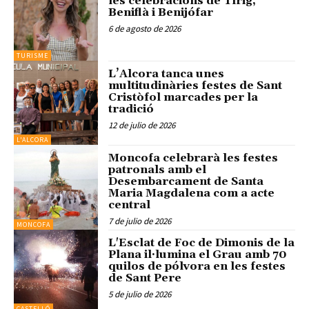
les celebracions de Tírig,
Beniflà i Benijófar
6 de agosto de 2026
TURISME
L’Alcora tanca unes
multitudinàries festes de Sant
Cristòfol marcades per la
tradició
12 de julio de 2026
L'ALCORA
Moncofa celebrarà les festes
patronals amb el
Desembarcament de Santa
Maria Magdalena com a acte
central
7 de julio de 2026
MONCOFA
L'Esclat de Foc de Dimonis de la
Plana il·lumina el Grau amb 70
quilos de pólvora en les festes
de Sant Pere
5 de julio de 2026
CASTELLÓ