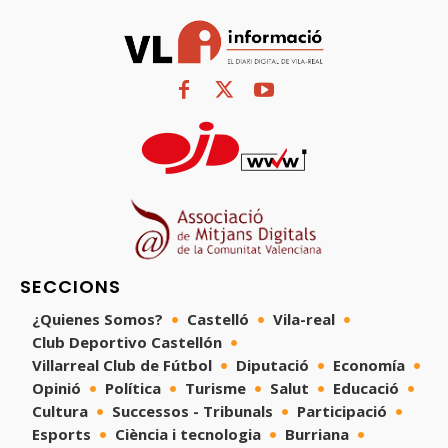
SECCIONS
¿Quienes Somos?
Castelló
Vila-real
Club Deportivo Castellón
Villarreal Club de Fútbol
Diputació
Economía
Opinió
Política
Turisme
Salut
Educació
Cultura
Successos - Tribunals
Participació
Esports
Ciència i tecnologia
Burriana