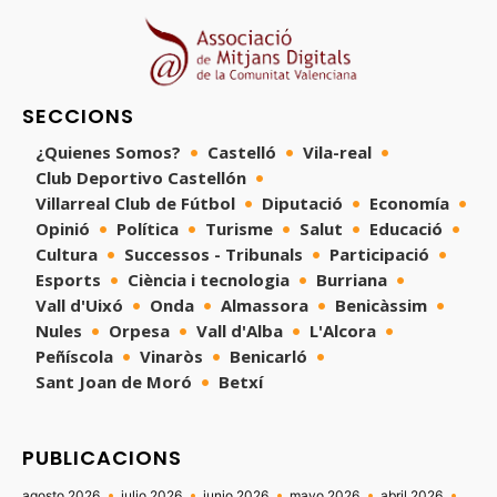
SECCIONS
¿Quienes Somos?
Castelló
Vila-real
Club Deportivo Castellón
Villarreal Club de Fútbol
Diputació
Economía
Opinió
Política
Turisme
Salut
Educació
Cultura
Successos - Tribunals
Participació
Esports
Ciència i tecnologia
Burriana
Vall d'Uixó
Onda
Almassora
Benicàssim
Nules
Orpesa
Vall d'Alba
L'Alcora
Peñíscola
Vinaròs
Benicarló
Sant Joan de Moró
Betxí
PUBLICACIONS
agosto 2026
julio 2026
junio 2026
mayo 2026
abril 2026