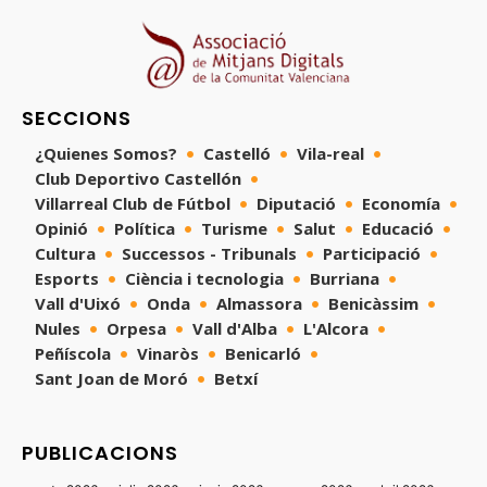
SECCIONS
¿Quienes Somos?
Castelló
Vila-real
Club Deportivo Castellón
Villarreal Club de Fútbol
Diputació
Economía
Opinió
Política
Turisme
Salut
Educació
Cultura
Successos - Tribunals
Participació
Esports
Ciència i tecnologia
Burriana
Vall d'Uixó
Onda
Almassora
Benicàssim
Nules
Orpesa
Vall d'Alba
L'Alcora
Peñíscola
Vinaròs
Benicarló
Sant Joan de Moró
Betxí
PUBLICACIONS