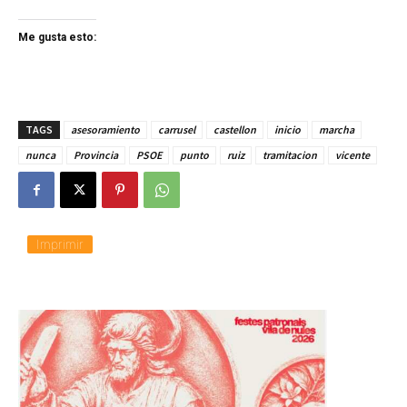
Me gusta esto:
TAGS
asesoramiento
carrusel
castellon
inicio
marcha
nunca
Provincia
PSOE
punto
ruiz
tramitacion
vicente
Imprimir