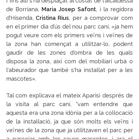
I fins allí s'ha desplaçat al costat de l'alcaldessa
de Borriana,
Maria Josep Safont
, i la regidora
d'Hisenda,
Cristina Rius
, per a comprovar com
en el primer dia d'ús del nou parc caní, «ja hem
pogut veure com els primers veïns i veïnes de
la zona han començat a utilitzar-lo, podent
gaudir de les zones d'ombra de les quals
disposa la zona, així com del mobiliari urbà o
l'abeurador que també s'ha instal·lat per a les
mascotes».
Tal com explicava el mateix Aparisi després de
la visita al parc caní, “vam entendre que
aquesta era una zona idònia per a la col·locació
de la instal·lació, ja que són molts els veïns i
veïnes de la zona que ja utilitzaven el parc per
a passejar amb les seues mascotes, i ara el