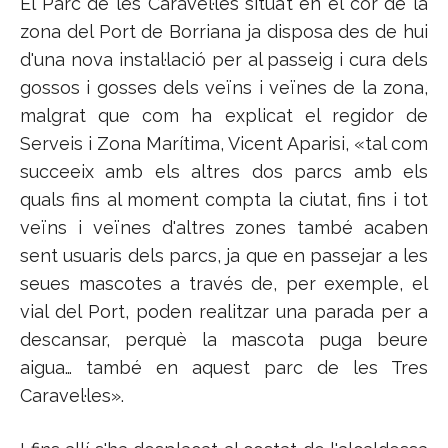
El Parc de les Caravel·les situat en el cor de la
zona del Port de Borriana ja disposa des de hui
d'una nova instal·lació per al passeig i cura dels
gossos i gosses dels veïns i veïnes de la zona,
malgrat que com ha explicat el regidor de
Serveis i Zona Marítima, Vicent Aparisi, «tal com
succeeix amb els altres dos parcs amb els
quals fins al moment compta la ciutat, fins i tot
veïns i veïnes d'altres zones també acaben
sent usuaris dels parcs, ja que en passejar a les
seues mascotes a través de, per exemple, el
vial del Port, poden realitzar una parada per a
descansar, perquè la mascota puga beure
aigua… també en aquest parc de les Tres
Caravel·les».