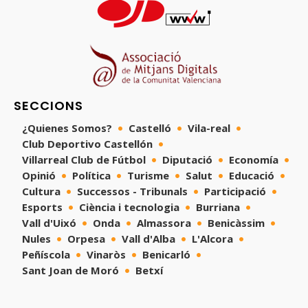
SECCIONS
¿Quienes Somos?
Castelló
Vila-real
Club Deportivo Castellón
Villarreal Club de Fútbol
Diputació
Economía
Opinió
Política
Turisme
Salut
Educació
Cultura
Successos - Tribunals
Participació
Esports
Ciència i tecnologia
Burriana
Vall d'Uixó
Onda
Almassora
Benicàssim
Nules
Orpesa
Vall d'Alba
L'Alcora
Peñíscola
Vinaròs
Benicarló
Sant Joan de Moró
Betxí