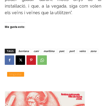
instal·lació, i que, a la vegada, siga com volen
els veïns i veïnes que la utilitzen”.
Me gusta esto:
TAGS
borriana
cani
maritima
parc
port
veins
zona
Imprimir