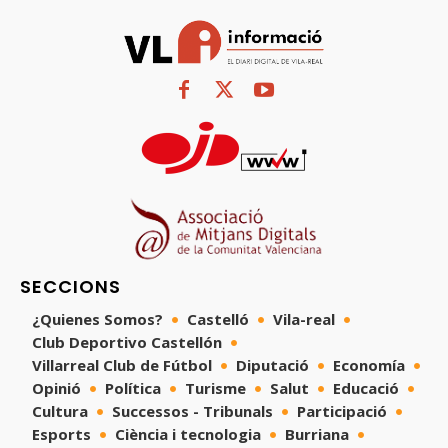
SECCIONS
¿Quienes Somos?
Castelló
Vila-real
Club Deportivo Castellón
Villarreal Club de Fútbol
Diputació
Economía
Opinió
Política
Turisme
Salut
Educació
Cultura
Successos - Tribunals
Participació
Esports
Ciència i tecnologia
Burriana