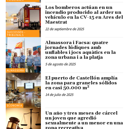
Los bomberos actúan en un
incendio producido al arder un
vehículo en la CV-15 en Ares del
Maestrat
22 de septiembre de 2025
SUCCESSOS -
TRIBUNALS
Almassora i Facsa: quatre
jornades lúdiques amb
unflables i jocs aquàtics en la
zona urbana i a la platja
5 de agosto de 2025
ALMASSORA
El puerto de Castellón amplía
la zona para graneles sólidos
en casi 50.000 m²
14 de julio de 2025
ECONOMÍA
Un año y tres meses de cárcel
un joven que agredió
sexualmente a un menor en una
zona recreativa