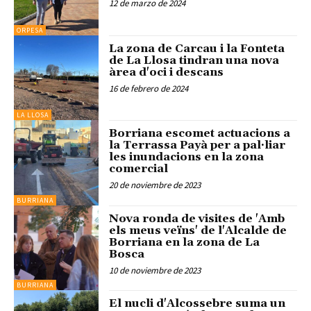
12 de marzo de 2024
ORPESA
La zona de Carcau i la Fonteta
de La Llosa tindran una nova
àrea d'oci i descans
16 de febrero de 2024
LA LLOSA
Borriana escomet actuacions a
la Terrassa Payà per a pal·liar
les inundacions en la zona
comercial
20 de noviembre de 2023
BURRIANA
Nova ronda de visites de 'Amb
els meus veïns' de l'Alcalde de
Borriana en la zona de La
Bosca
10 de noviembre de 2023
BURRIANA
El nucli d'Alcossebre suma un