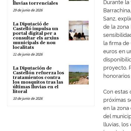
Durante la 
lluvias torrenciales
Barrachina,
29 de junio de 2026
Sanz, expli
La Diputació de
de la zona 
Castelló impulsa un
portal digital per a
sensibilida
consultar els arxius
municipals de nou
la firma de
localitats
euros en un
11 de junio de 2026
disponibili
proyecto. P
La Diputación de
Castellón refuerza los
honorarios 
tratamientos contra
los mosquitos tras las
últimas lluvias en el
Con estas 
litoral
10 de junio de 2026
próximas s
en la zona
del munici
lluvias, lo