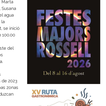
, Marta
, Susana
el agua
 la
, se inició
n 100.00
ste del
os
a.
s
s de 2023
bas zonas
oduzcan