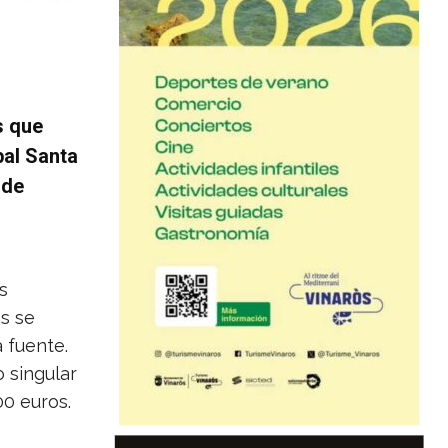
s que
bal Santa
 de
s
s se
 fuente.
o singular
00 euros.