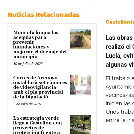
Noticias Relacionadas
Castellón 
Moncofa limpia las
Las obras 
acequias para
prevenir
realizó el
inundaciones y
mejorar el drenaje del
Lucía, evi
municipio
10 de julio de 2026
algunas vi
Cortes de Arenoso
El trabajo 
instal·larà set càmeres
Ayuntamient
de videovigilància
amb el pla provincial
vecinos/as
de la Diputació
inicien las
3 de julio de 2026
Unos trabaj
La estrategia verde
entre la in
llega a Castellón con
proyectos de
protección frente a