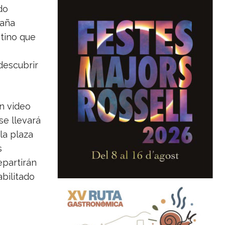
do
paña
stino que
descubrir
un video
se llevará
la plaza
s
epartirán
bilitado