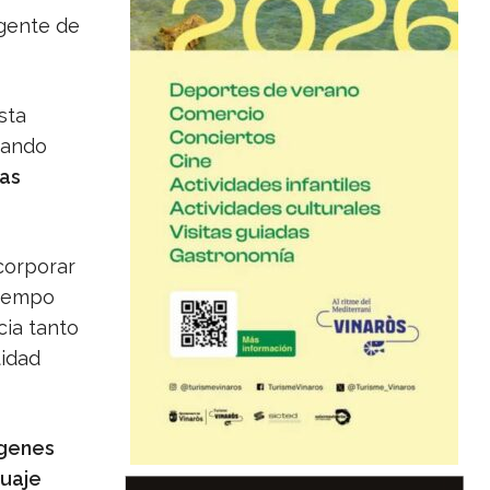
igente de
sta
tando
las
corporar
tiempo
cia tanto
tidad
ágenes
guaje