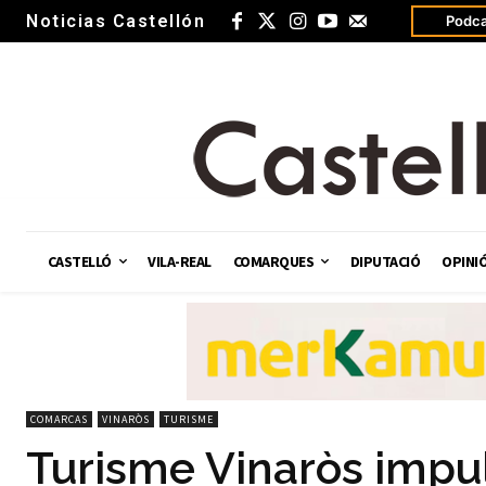
Noticias Castellón
Podca
CASTELLÓ
VILA-REAL
COMARQUES
DIPUTACIÓ
OPINI
COMARCAS
VINARÒS
TURISME
Turisme Vinaròs impu