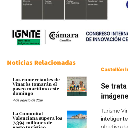
Noticias Relacionadas
Castellón 
Los comerciantes de
Vinaròs tomarán el
Se trata
paseo marítimo este
domingo
imágenes
4 de agosto de 2026
Turisme Vi
La Comunitat
Valenciana supera los
inteligent
7.394 millones de
objetivo da
gasto turístico