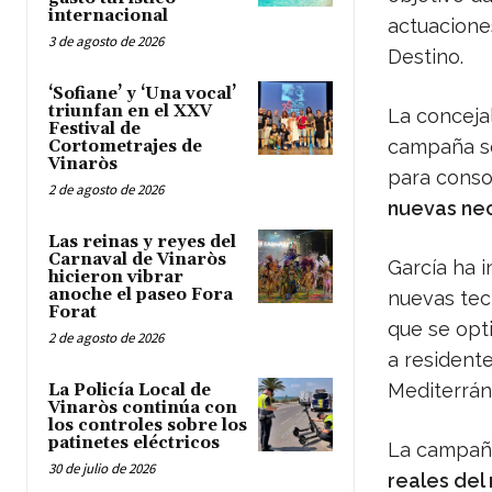
internacional
actuacione
3 de agosto de 2026
Destino.
‘Sofiane’ y ‘Una vocal’
triunfan en el XXV
La conceja
Festival de
campaña se
Cortometrajes de
Vinaròs
para conso
2 de agosto de 2026
nuevas nec
Las reinas y reyes del
Carnaval de Vinaròs
García ha 
hicieron vibrar
anoche el paseo Fora
nuevas tecn
Forat
que se opti
2 de agosto de 2026
a residente
Mediterrán
La Policía Local de
Vinaròs continúa con
los controles sobre los
patinetes eléctricos
La campaña
30 de julio de 2026
reales del