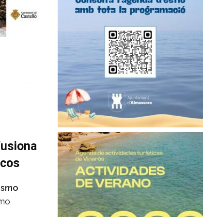
fusiona
icos
ismo
omo