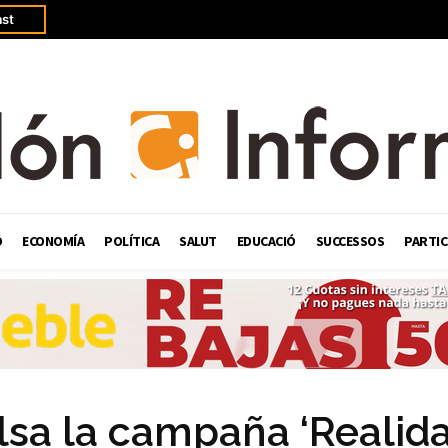
st
Ó
ECONOMÍA
POLÍTICA
SALUT
EDUCACIÓ
SUCCESSOS
PARTIC
lsa la campaña ‘Realid