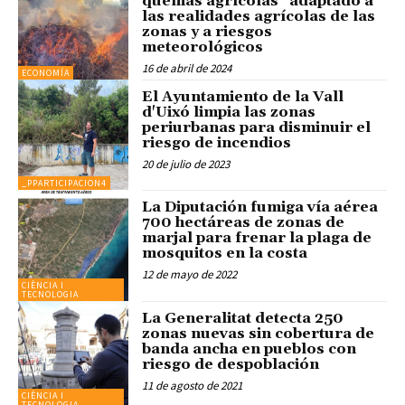
quemas agrícolas" adaptado a
las realidades agrícolas de las
zonas y a riesgos
meteorológicos
16 de abril de 2024
ECONOMÍA
El Ayuntamiento de la Vall
d'Uixó limpia las zonas
periurbanas para disminuir el
riesgo de incendios
20 de julio de 2023
_PPARTICIPACION4
La Diputación fumiga vía aérea
700 hectáreas de zonas de
marjal para frenar la plaga de
mosquitos en la costa
12 de mayo de 2022
CIÈNCIA I
TECNOLOGIA
La Generalitat detecta 250
zonas nuevas sin cobertura de
banda ancha en pueblos con
riesgo de despoblación
11 de agosto de 2021
CIÈNCIA I
TECNOLOGIA