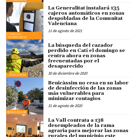
La Generalitat instalará 135
cajeros automáticos en zonas
despobladas de la Comunitat
Valenciana
11 de agosto de 2021
CIÈNCIA I
TECNOLOGIA
La búsqueda del cazador
perdido en Catí el domingo se
centra ahora en zonas
frecuentadas por el
desaparecido
30 de diciembre de 2020
_PSUCESOS1
Benicàssim no cesa en su labor
de desinfección de las zonas
más vulnerables para
minimizar contagios
31 de agosto de 2020
BENICÀSSIM
La Vall contrata a 138
desempleados de la rama
agraria para mejorar las zonas
rurales del municipio este