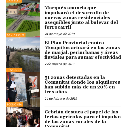
CASTELLÓ
Marqués anuncia que
impulsará el desarrollo de
nuevas zonas residenciales
asequibles junto al bulevar del
ferrocarril
24 de mayo de 2019
BENICÀSSIM
El Plan Provincial contra
Mosquitos actuará en las zonas
de marjal, periurbanas y áreas
fluviales para sumar efectividad
7 de marzo de 2019
_PSALUD1
51 zonas detectadas en la
Comunitat donde los alquileres
han subido más de un 20% en
tres años
14 de febrero de 2019
ECONOMÍA
Cebrián destaca el papel de las
ferias agrícolas para el impulso
de las zonas rurales de la
Comunitat