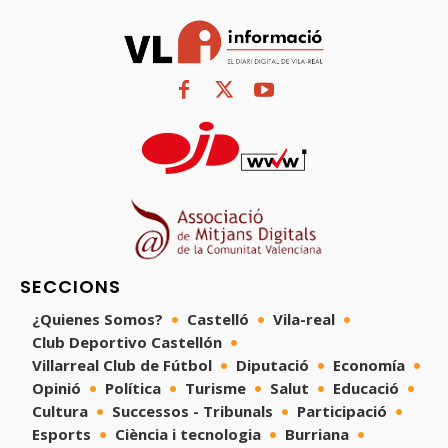
SECCIONS
¿Quienes Somos?
Castelló
Vila-real
Club Deportivo Castellón
Villarreal Club de Fútbol
Diputació
Economía
Opinió
Política
Turisme
Salut
Educació
Cultura
Successos - Tribunals
Participació
Esports
Ciència i tecnologia
Burriana