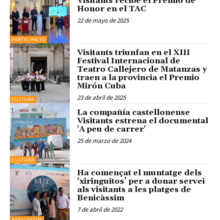
Visitants recibe el Premio de
Honor en el TAC
22 de mayo de 2025
PARTICIPACIÓ
Visitants triunfan en el XIII
Festival Internacional de
Teatro Callejero de Matanzas y
traen a la provincia el Premio
Mirón Cuba
23 de abril de 2025
CULTURA
La compañía castellonense
Visitants estrena el documental
'A peu de carrer'
25 de marzo de 2024
CULTURA
Ha començat el muntatge dels
‘xiringuitos’ per a donar servei
als visitants a les platges de
Benicàssim
7 de abril de 2022
BENICÀSSIM