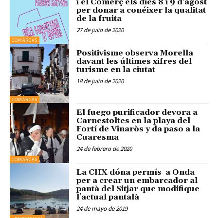
i el Comerç els dies 8 i 9 d'agost
per donar a conéixer la qualitat
de la fruita
27 de julio de 2020
COMARCAS
Positivisme observa Morella
davant les últimes xifres del
turisme en la ciutat
18 de julio de 2020
COMARCAS
El fuego purificador devora a
Carnestoltes en la playa del
Fortí de Vinaròs y da paso a la
Cuaresma
24 de febrero de 2020
COMARCAS
La CHX dóna permís a Onda
per a crear un embarcador al
pantà del Sitjar que modifique
l'actual pantalà
24 de mayo de 2019