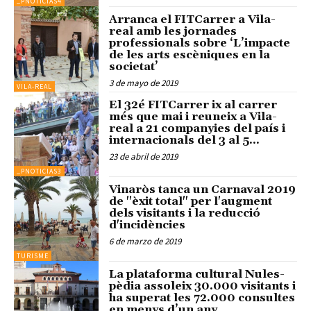
_PNOTICIAS4
Arranca el FITCarrer a Vila-
real amb les jornades
professionals sobre ‘L’impacte
de les arts escèniques en la
societat’
3 de mayo de 2019
VILA-REAL
El 32é FITCarrer ix al carrer
més que mai i reuneix a Vila-
real a 21 companyies del país i
internacionals del 3 al 5...
23 de abril de 2019
_PNOTICIAS3
Vinaròs tanca un Carnaval 2019
de "èxit total" per l'augment
dels visitants i la reducció
d'incidències
6 de marzo de 2019
TURISME
La plataforma cultural Nules-
pèdia assoleix 30.000 visitants i
ha superat les 72.000 consultes
en menys d’un any