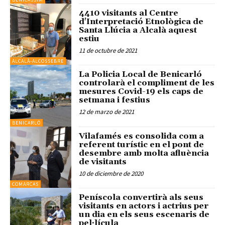
4410 visitants al Centre
d'Interpretació Etnològica de
Santa Llúcia a Alcalà aquest
estiu
11 de octubre de 2021
ALCALÀ-ALCOSSEBRE
La Policia Local de Benicarló
controlarà el compliment de les
mesures Covid-19 els caps de
setmana i festius
12 de marzo de 2021
BENICARLÓ
Vilafamés es consolida com a
referent turístic en el pont de
desembre amb molta afluència
de visitants
10 de diciembre de 2020
COMARCAS
Peníscola convertirà als seus
visitants en actors i actrius per
un dia en els seus escenaris de
pel·lícula