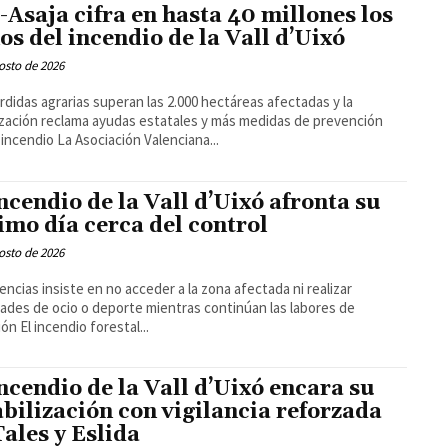
-Asaja cifra en hasta 40 millones los
os del incendio de la Vall d’Uixó
osto de 2026
rdidas agrarias superan las 2.000 hectáreas afectadas y la
zación reclama ayudas estatales y más medidas de prevención
tras el incendio La Asociación Valenciana...
incendio de la Vall d’Uixó afronta su
imo día cerca del control
osto de 2026
ncias insiste en no acceder a la zona afectada ni realizar
dades de ocio o deporte mientras continúan las labores de
extinción El incendio forestal...
incendio de la Vall d’Uixó encara su
abilización con vigilancia reforzada
Tales y Eslida