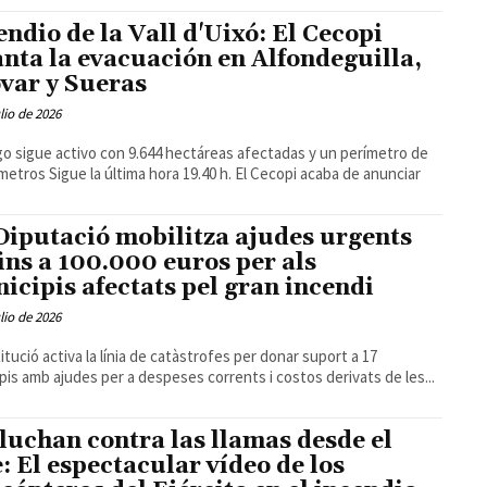
endio de la Vall d'Uixó: El Cecopi
anta la evacuación en Alfondeguilla,
var y Sueras
ulio de 2026
go sigue activo con 9.644 hectáreas afectadas y un perímetro de
a 19.40 h. El Cecopi acaba de anunciar
Diputació mobilitza ajudes urgents
fins a 100.000 euros per als
icipis afectats pel gran incendi
ulio de 2026
titució activa la línia de catàstrofes per donar suport a 17
pis amb ajudes per a despeses corrents i costos derivats de les...
 luchan contra las llamas desde el
e: El espectacular vídeo de los