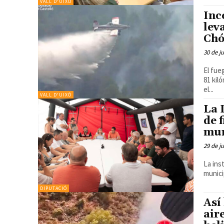
VALL D'UIXÓ
Inc
lev
Chó
30 de j
El fue
81 kilómetros Sigue la última hor
el...
VALL D'UIXÓ
La 
de 
mun
29 de j
La ins
munici
DIPUTACIÓ
Así
air