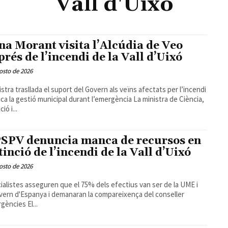
Vall d'Uixó
na Morant visita l’Alcúdia de Veo
prés de l’incendi de la Vall d’Uixó
osto de 2026
istra trasllada el suport del Govern als veïns afectats per l’incendi
 la gestió municipal durant l’emergència La ministra de Ciència,
ió i...
PSPV denuncia manca de recursos en
xtinció de l’incendi de la Vall d’Uixó
osto de 2026
cialistes asseguren que el 75% dels efectius van ser de la UME i
vern d'Espanya i demanaran la compareixença del conseller
d'Emergències El...