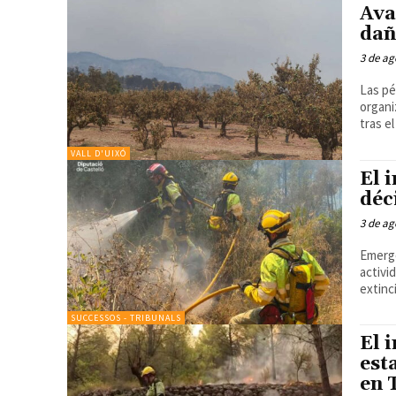
Ava
dañ
3 de ag
Las pé
organi
VALL D'UIXÓ
El 
déc
3 de ag
Emerge
activi
SUCCESSOS - TRIBUNALS
El 
est
en 