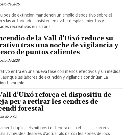
osto de 2026
uipos de extinción mantienen un amplio dispositivo sobre el
o y las autoridades insisten en evitar desplazamientos y
dades recreativas en la zona...
incendio de la Vall d'Uixó reduce su
rativo tras una noche de vigilancia y
resco de puntos calientes
osto de 2026
rativo entra en una nueva fase con menos efectivos y sin medios
, aunque las labores de extinción y vigilancia continúan La
ión favorable...
Vall d'Uixó reforça el dispositiu de
eja per a retirar les cendres de
ncendi forestal
ulio de 2026
tament duplica els mitjans i estendrà els treballs als carrers i
pals avingudes després d'actuar als parcs i les zones de jocs