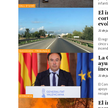
VALL D'UIXÓ
El 
cor
evo
31 de j
El reg
cinco vía
incend
SUCCESSOS - TRIBUNALS
La 
ayu
inc
31 de j
El Con
apoyo 
ECONOMÍA
El 