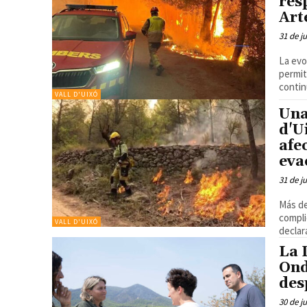
res
Art
31 de j
La evo
permit
continú
VALL D'UIXÓ
Una
d'U
afe
eva
31 de j
Más de
complicad
VALL D'UIXÓ
declar
La 
Ond
des
30 de j