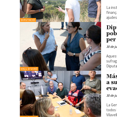
La ins
finanç
DIPUTACIÓ
Dip
pob
per
30 de j
Aquest
sufrag
Diputac
VALL D'UIXÓ
Más
a s
eva
30 de j
La Gen
todos 
Vilavell