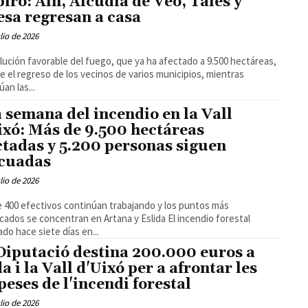
piro: Aín, Alcúdia de Veo, Tales y
esa regresan a casa
ulio de 2026
lución favorable del fuego, que ya ha afectado a 9.500 hectáreas,
e el regreso de los vecinos de varios municipios, mientras
an las...
 semana del incendio en la Vall
ixó: Más de 9.500 hectáreas
ctadas y 5.200 personas siguen
cuadas
ulio de 2026
 400 efectivos continúan trabajando y los puntos más
os se concentran en Artana y Eslida El incendio forestal
ado hace siete días en...
Diputació destina 200.000 euros a
a i la Vall d'Uixó per a afrontar les
peses de l'incendi forestal
ulio de 2026