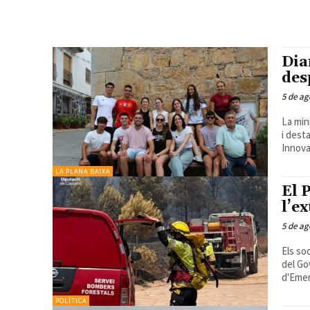
Dia
des
5 de ag
La min
i destaca
Innovac
LA PLANA BAIXA
El 
l’e
5 de ag
Els so
del Go
POLÍTICA