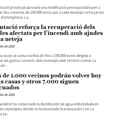
titució provincial aprovarà una modificació pressupostària per a
ar dos convenis de 100.000 euros per a cada municipi i reforçar les
ajudes d'emergència. La...
utació reforça la recuperació dels
les afectats per l'incendi amb ajudes
 a neteja
ulio de 2026
a acció se suma a la línia de fins a 100.000 euros dirigida a
ar els gastos corrents dels municipis amb territori cremat La
ió...
 de 1.000 vecinos podrán volver hoy
us casas y otros 7.000 siguen
cuados
ulio de 2026
eralitat ha comenzado la distribución de agua embotellada en
los municipios donde se ha levantado la evacuación y en La
a ya...