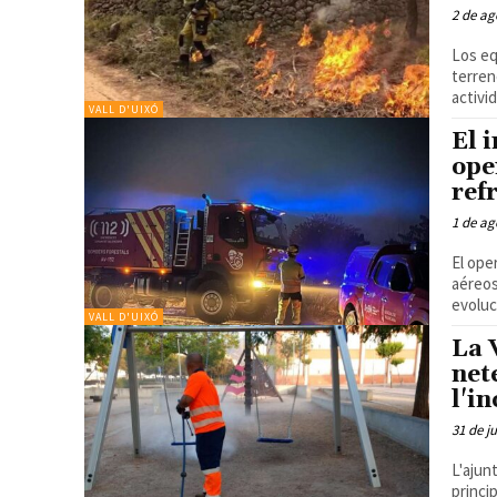
2 de ag
Los eq
terren
activi
VALL D'UIXÓ
El 
ope
ref
1 de ag
El ope
aéreos
evoluc
VALL D'UIXÓ
La 
net
l'i
31 de j
L'ajun
princi