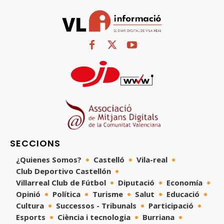
SECCIONS
¿Quienes Somos?
Castelló
Vila-real
Club Deportivo Castellón
Villarreal Club de Fútbol
Diputació
Economía
Opinió
Política
Turisme
Salut
Educació
Cultura
Successos - Tribunals
Participació
Esports
Ciència i tecnologia
Burriana