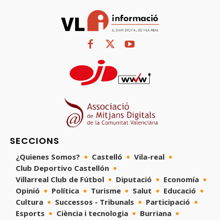
SECCIONS
¿Quienes Somos?
Castelló
Vila-real
Club Deportivo Castellón
Villarreal Club de Fútbol
Diputació
Economía
Opinió
Política
Turisme
Salut
Educació
Cultura
Successos - Tribunals
Participació
Esports
Ciència i tecnologia
Burriana