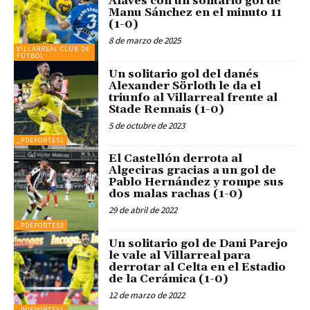
Alavés con un solitario gol de
Manu Sánchez en el minuto 11
(1-0)
8 de marzo de 2025
VILLARREAL CLUB DE
FÚTBOL
Un solitario gol del danés
Alexander Sörloth le da el
triunfo al Villarreal frente al
Stade Rennais (1-0)
5 de octubre de 2023
_PDEPORTES1
El Castellón derrota al
Algeciras gracias a un gol de
Pablo Hernández y rompe sus
dos malas rachas (1-0)
29 de abril de 2022
_PDEPORTES3
Un solitario gol de Dani Parejo
le vale al Villarreal para
derrotar al Celta en el Estadio
de la Cerámica (1-0)
12 de marzo de 2022
_PDEPORTES1