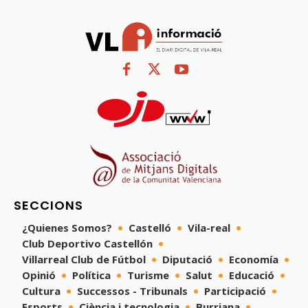
SECCIONS
¿Quienes Somos?
Castelló
Vila-real
Club Deportivo Castellón
Villarreal Club de Fútbol
Diputació
Economía
Opinió
Política
Turisme
Salut
Educació
Cultura
Successos - Tribunals
Participació
Esports
Ciència i tecnologia
Burriana