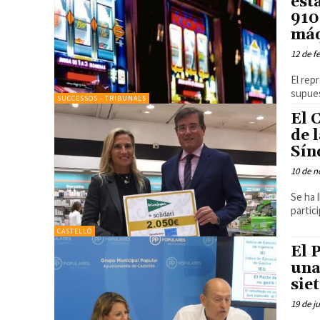
est
910
máq
12 de f
El rep
supues
SUCCESSOS - TRIBUNALS
El 
de 
Sín
10 de n
Se ha 
partic
CASTELLÓ
El 
una
sie
19 de j