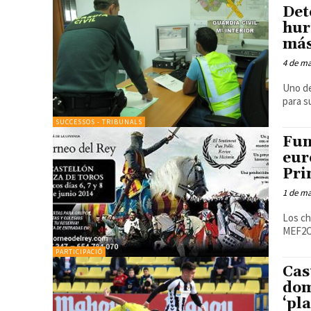
Det
hur
más
4 de m
Uno de
para s
SUCCESSOS - TRIBUNALS
Fun
eur
Pri
1 de m
Los ch
MEF2C,
PARTICIPACIÓ
Cas
dom
‘pl