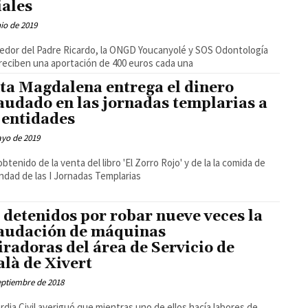
iales
nio de 2019
edor del Padre Ricardo, la ONGD Youcanyolé y SOS Odontología
 reciben una aportación de 400 euros cada una
ta Magdalena entrega el dinero
audado en las jornadas templarias a
 entidades
ayo de 2019
dad de las I Jornadas Templarias
 detenidos por robar nueve veces la
audación de máquinas
iradoras del área de Servicio de
alà de Xivert
eptiembre de 2018
e mientras uno de ellos hacía labores de