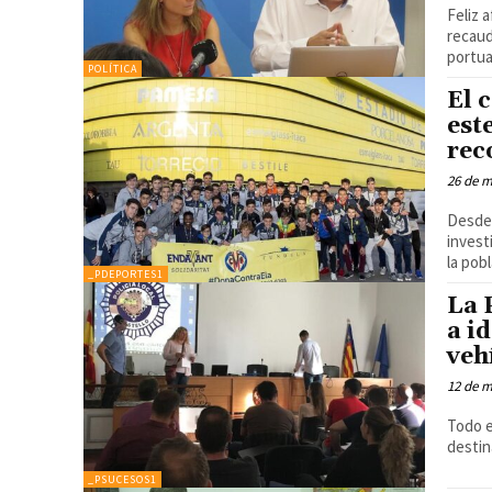
Feliz 
recaud
portua
POLÍTICA
El 
est
rec
26 de 
Desde 
invest
la pob
_PDEPORTES1
La 
a i
veh
12 de 
Todo e
destin
_PSUCESOS1