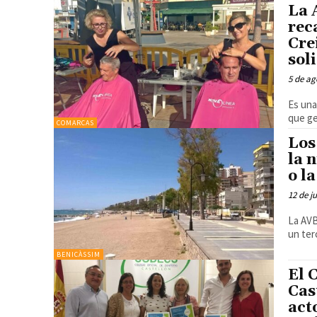
La 
rec
Cre
sol
5 de ag
Es una
que ge
COMARCAS
Los
la 
o l
12 de j
La AVB
un ter
BENICÀSSIM
El 
Cas
act