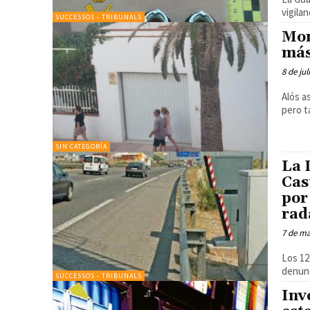
vigila
SUCCESSOS - TRIBUNALS
Mon
más
8 de jul
Alós a
pero t
SIN CATEGORÍA
La 
Cas
por
rad
7 de ma
Los 12
denunc
SUCCESSOS - TRIBUNALS
Inv