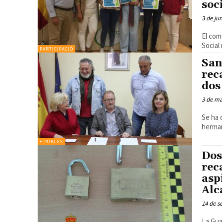
soc
3 de ju
El com
Social
PARTICIPACIÓ
San
rec
dos
3 de m
Se ha obtenido de la venta del libro 'El Zorro Rojo' y de la la comida de
herman
+ POBLES
Dos
rec
asp
Alc
14 de s
La Guardia Civil averiguó qu