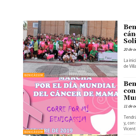
Ben
cán
Sol
20 de o
La ini
de Vil
BENICÀSSIM
Ben
con
Mun
11 de o
Tendrá
y, con salida
Vicent
BENICÀSSIM