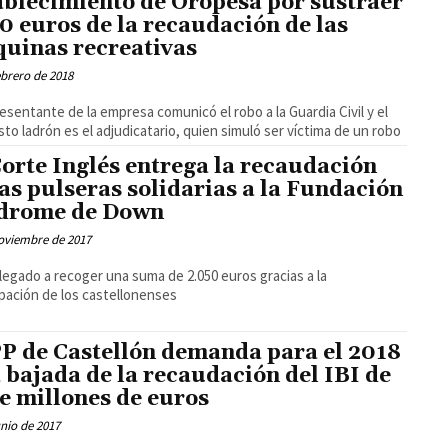
ablecimiento de Oropesa por sustraer
0 euros de la recaudación de las
uinas recreativas
ebrero de 2018
resentante de la empresa comunicó el robo a la Guardia Civil y el
to ladrón es el adjudicatario, quien simuló ser víctima de un robo
Corte Inglés entrega la recaudación
las pulseras solidarias a la Fundación
drome de Down
oviembre de 2017
llegado a recoger una suma de 2.050 euros gracias a la
ipación de los castellonenses
PP de Castellón demanda para el 2018
 bajada de la recaudación del IBI de
te millones de euros
unio de 2017