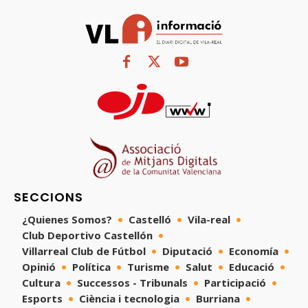
SECCIONS
¿Quienes Somos?
Castelló
Vila-real
Club Deportivo Castellón
Villarreal Club de Fútbol
Diputació
Economía
Opinió
Política
Turisme
Salut
Educació
Cultura
Successos - Tribunals
Participació
Esports
Ciència i tecnologia
Burriana