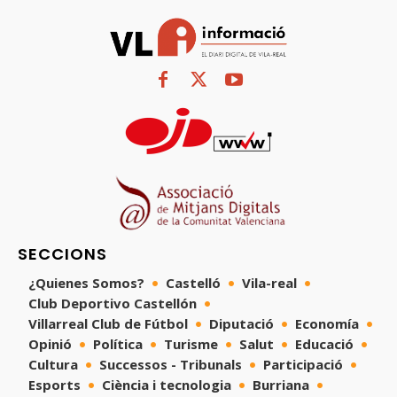
SECCIONS
¿Quienes Somos?
Castelló
Vila-real
Club Deportivo Castellón
Villarreal Club de Fútbol
Diputació
Economía
Opinió
Política
Turisme
Salut
Educació
Cultura
Successos - Tribunals
Participació
Esports
Ciència i tecnologia
Burriana