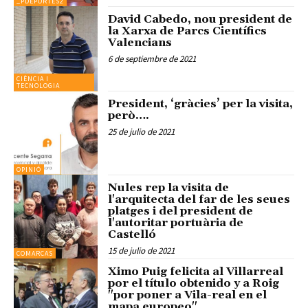
_PDEPORTES2
David Cabedo, nou president de
la Xarxa de Parcs Científics
Valencians
6 de septiembre de 2021
CIÈNCIA I
TECNOLOGIA
President, ‘gràcies’ per la visita,
però….
25 de julio de 2021
OPINIÓ
Nules rep la visita de
l'arquitecta del far de les seues
platges i del president de
l'autoritar portuària de
Castelló
15 de julio de 2021
COMARCAS
Ximo Puig felicita al Villarreal
por el título obtenido y a Roig
"por poner a Vila-real en el
mapa europeo"