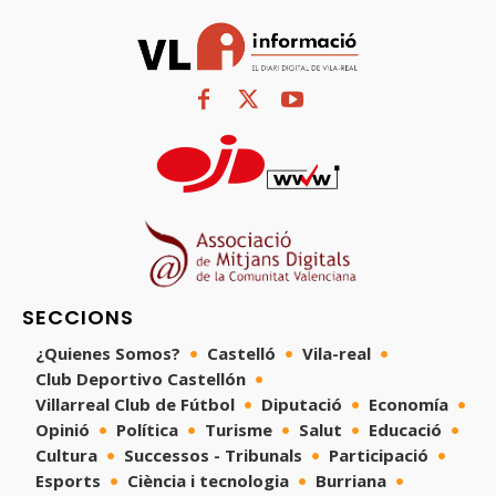
SECCIONS
¿Quienes Somos?
Castelló
Vila-real
Club Deportivo Castellón
Villarreal Club de Fútbol
Diputació
Economía
Opinió
Política
Turisme
Salut
Educació
Cultura
Successos - Tribunals
Participació
Esports
Ciència i tecnologia
Burriana