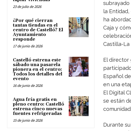
subrayado 
23 de julio de 2026
la Entidad,
ha abordad
¿Por qué cierran
tantas tiendas en el
Caja y cóm
centro de Castelló? El
Ayuntamiento
celebració
responde
Castilla-La
17 de junio de 2026
El director
Castelló estrena este
sábado una pasarela
participad
pionera en el centro:
Todos los detalles del
Español de
evento
en una etap
16 de junio de 2026
El Digital
Agua fría gratis en
se están de
pleno centro: Castelló
comunidad
estrena cinco nuevas
fuentes refrigeradas
15 de junio de 2026
Durante su