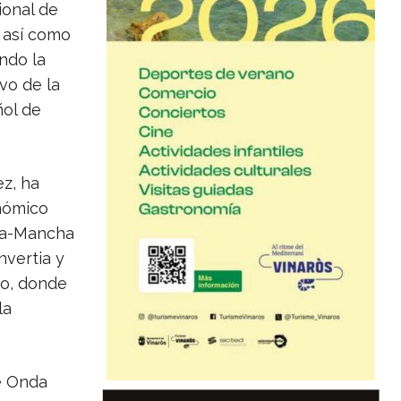
ional de
, así como
ndo la
vo de la
ñol de
ez, ha
onómico
 La-Mancha
nvertia y
do, donde
la
de Onda