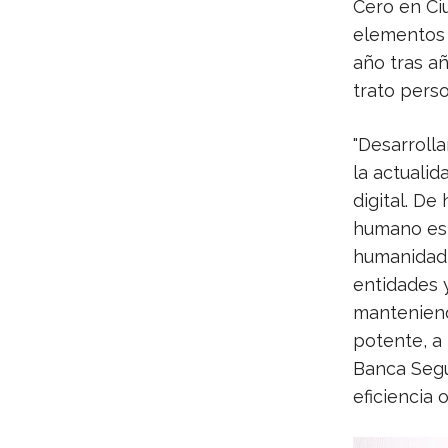
Cero en Ci
elementos 
año tras a
trato perso
"Desarroll
la actuali
digital. De
humano es 
humanidad,
entidades y
manteniendo
potente, a
Banca Segur
eficiencia o