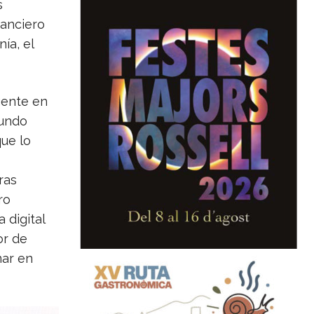
s
nanciero
ía, el
gente en
mundo
que lo
ras
ro
 digital
or de
nar en