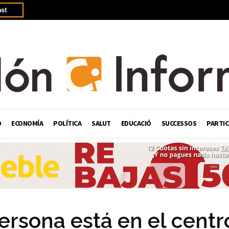
st
Ó
ECONOMÍA
POLÍTICA
SALUT
EDUCACIÓ
SUCCESSOS
PARTIC
ersona está en el centro