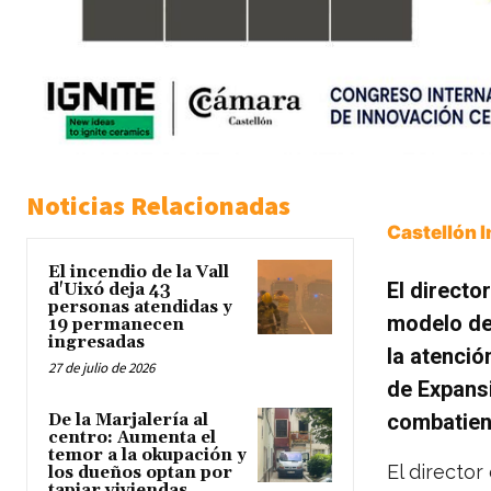
Noticias Relacionadas
Castellón 
El incendio de la Vall
El directo
d'Uixó deja 43
personas atendidas y
modelo de 
19 permanecen
ingresadas
la atenció
27 de julio de 2026
de Expans
combatiend
De la Marjalería al
centro: Aumenta el
temor a la okupación y
El director
los dueños optan por
tapiar viviendas