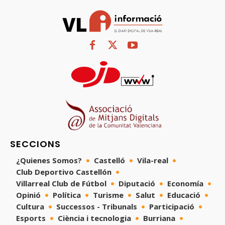
SECCIONS
¿Quienes Somos?
Castelló
Vila-real
Club Deportivo Castellón
Villarreal Club de Fútbol
Diputació
Economía
Opinió
Política
Turisme
Salut
Educació
Cultura
Successos - Tribunals
Participació
Esports
Ciència i tecnologia
Burriana