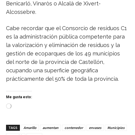
Benicarló, Vinaròs o Alcalà de Xivert-
Alcossebre.
Cabe recordar que el Consorcio de residuos C1
es la administración pública competente para
la valorización y eliminación de residuos y la
gestión de ecoparques de los 49 municipios
del norte de la provincia de Castellón,
ocupando una superficie geográfica
prácticamente del 50% de toda la provincia.
Me gusta esto:
C
a
r
g
TAGS
Amarillo
aumentan
contenedor
envases
Municipios
a
n