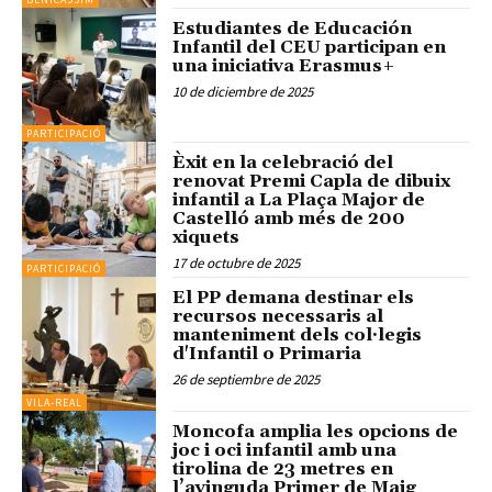
Estudiantes de Educación
Infantil del CEU participan en
una iniciativa Erasmus+
10 de diciembre de 2025
PARTICIPACIÓ
Èxit en la celebració del
renovat Premi Capla de dibuix
infantil a La Plaça Major de
Castelló amb més de 200
xiquets
17 de octubre de 2025
PARTICIPACIÓ
El PP demana destinar els
recursos necessaris al
manteniment dels col·legis
d'Infantil o Primaria
26 de septiembre de 2025
VILA-REAL
Moncofa amplia les opcions de
joc i oci infantil amb una
tirolina de 23 metres en
l’avinguda Primer de Maig