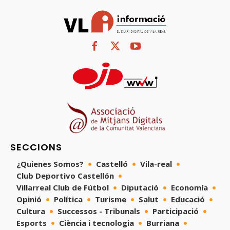
SECCIONS
¿Quienes Somos?
Castelló
Vila-real
Club Deportivo Castellón
Villarreal Club de Fútbol
Diputació
Economía
Opinió
Política
Turisme
Salut
Educació
Cultura
Successos - Tribunals
Participació
Esports
Ciència i tecnologia
Burriana