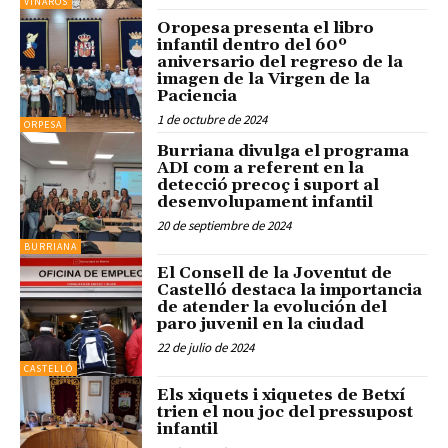
VINARÒS
Oropesa presenta el libro
infantil dentro del 60º
aniversario del regreso de la
imagen de la Virgen de la
Paciencia
1 de octubre de 2024
ORPESA
Burriana divulga el programa
ADI com a referent en la
detecció precoç i suport al
desenvolupament infantil
20 de septiembre de 2024
BURRIANA
El Consell de la Joventut de
Castelló destaca la importancia
de atender la evolución del
paro juvenil en la ciudad
22 de julio de 2024
CASTELLÓ
Els xiquets i xiquetes de Betxí
trien el nou joc del pressupost
infantil