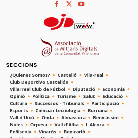
SECCIONS
¿Quienes Somos?
Castelló
Vila-real
Club Deportivo Castellón
Villarreal Club de Fútbol
Diputació
Economía
Opinió
Política
Turisme
Salut
Educació
Cultura
Successos - Tribunals
Participació
Esports
Ciència i tecnologia
Burriana
Vall d'Uixó
Onda
Almassora
Benicàssim
Nules
Orpesa
Vall d'Alba
L'Alcora
Peñíscola
Vinaròs
Benicarló