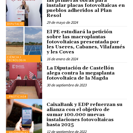
las primeras obras para
instalar placas fotovoltaicas en
pueblos adheridos al Plan
Resol
29 de mayo de 2024
DIPUTACIÓ
El PE estudiará la petición
sobre las macroplantas
fotovoltaicas presentada por
les Useres, Cabanes, Vilafamés
y les Coves
CIÈNCIA I
16 de enero de 2024
TECNOLOGIA
La Diputación de Castellón
alega contra la megaplanta
fotovoltaica de la Magda
30 de septiembre de 2023
_PNOTICIAS4
CaixaBank y EDP refuerzan su
alianza con el objetivo de
sumar 100.000 nuevas
instalaciones fotovoltaicas
hasta 2025
12 de septiembre de 2022
_PECONOMIA2