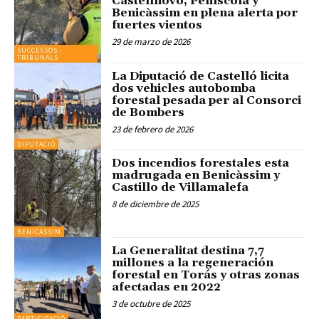
Castellnovo, Peñíscola y
Benicàssim en plena alerta por
fuertes vientos
29 de marzo de 2026
SUCCESSOS -
TRIBUNALS
La Diputació de Castelló licita
dos vehicles autobomba
forestal pesada per al Consorci
de Bombers
23 de febrero de 2026
DIPUTACIÓ
Dos incendios forestales esta
madrugada en Benicàssim y
Castillo de Villamalefa
8 de diciembre de 2025
BENICÀSSIM
La Generalitat destina 7,7
millones a la regeneración
forestal en Torás y otras zonas
afectadas en 2022
3 de octubre de 2025
PARTICIPACIÓ