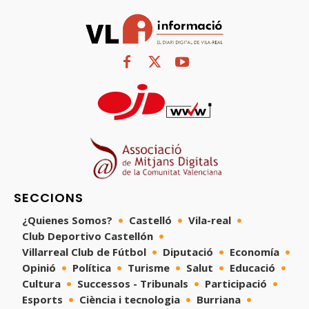
SECCIONS
¿Quienes Somos?
Castelló
Vila-real
Club Deportivo Castellón
Villarreal Club de Fútbol
Diputació
Economía
Opinió
Política
Turisme
Salut
Educació
Cultura
Successos - Tribunals
Participació
Esports
Ciència i tecnologia
Burriana