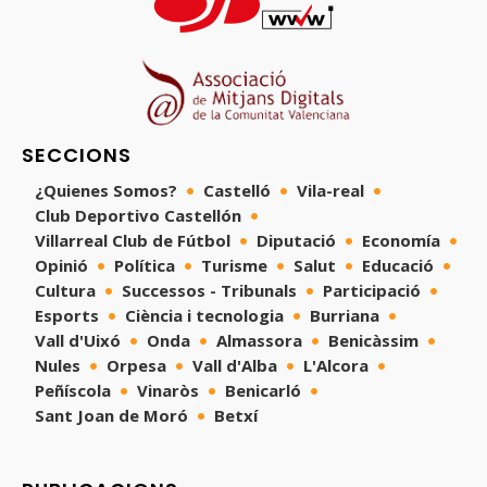
SECCIONS
¿Quienes Somos?
Castelló
Vila-real
Club Deportivo Castellón
Villarreal Club de Fútbol
Diputació
Economía
Opinió
Política
Turisme
Salut
Educació
Cultura
Successos - Tribunals
Participació
Esports
Ciència i tecnologia
Burriana
Vall d'Uixó
Onda
Almassora
Benicàssim
Nules
Orpesa
Vall d'Alba
L'Alcora
Peñíscola
Vinaròs
Benicarló
Sant Joan de Moró
Betxí