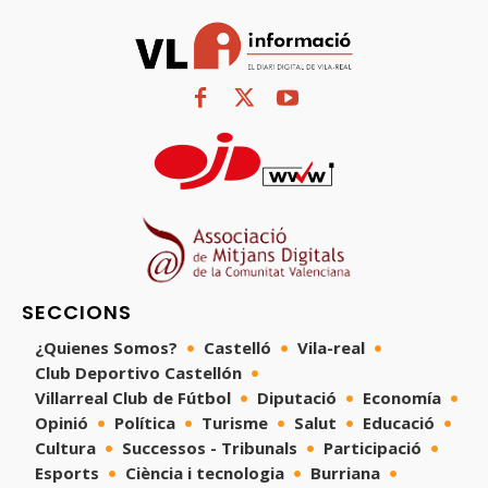
SECCIONS
¿Quienes Somos?
Castelló
Vila-real
Club Deportivo Castellón
Villarreal Club de Fútbol
Diputació
Economía
Opinió
Política
Turisme
Salut
Educació
Cultura
Successos - Tribunals
Participació
Esports
Ciència i tecnologia
Burriana