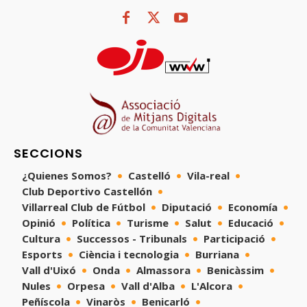
SECCIONS
¿Quienes Somos?
Castelló
Vila-real
Club Deportivo Castellón
Villarreal Club de Fútbol
Diputació
Economía
Opinió
Política
Turisme
Salut
Educació
Cultura
Successos - Tribunals
Participació
Esports
Ciència i tecnologia
Burriana
Vall d'Uixó
Onda
Almassora
Benicàssim
Nules
Orpesa
Vall d'Alba
L'Alcora
Peñíscola
Vinaròs
Benicarló