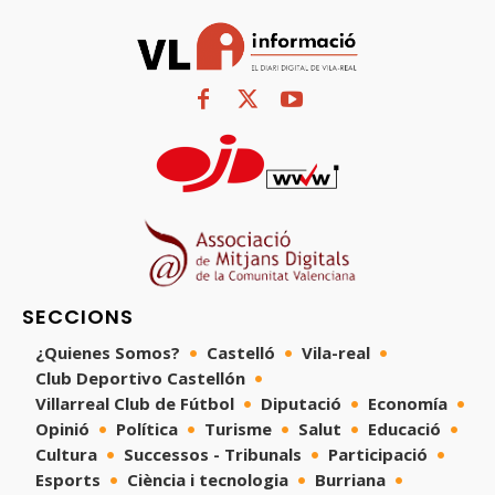
SECCIONS
¿Quienes Somos?
Castelló
Vila-real
Club Deportivo Castellón
Villarreal Club de Fútbol
Diputació
Economía
Opinió
Política
Turisme
Salut
Educació
Cultura
Successos - Tribunals
Participació
Esports
Ciència i tecnologia
Burriana