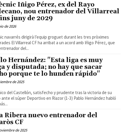
tècnic Iñigo Pérez, ex del Rayo
lecano, nou entrenador del Villarreal
fins juny de 2029
nio de 2026
nic navarrés dirigirà l’equip groguet durant les tres pròximes
bat a un acord amb Iñigo Pérez, que
entrenador del...
lo Hernández: "Esta liga es muy
ga y disputada; no hay que sacar
ho porque te lo hunden rápido"
ciembre de 2025
nico del Castellón, satisfecho y prudente tras la victoria de su
te el súper Deportivo en Riazor (1-3) Pablo Hernández habló
ás...
a Ribera nuevo entrenador del
aròs CF
oviembre de 2025