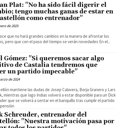
an Plat: "No ha sido fácil digerir el
bio; tengo muchas ganas de estar en
Castellón como entrenador"
nero de 2025
ce que no hará grandes cambios en la manera de afrontar los
partidos, pero que con el paso del tiempo se verán novedades En el...
l Gómez: "Si queremos sacar algo
itivo de Castalia tendremos que
er un partido impecable"
arzo de 2024
tellón mantiene las dudas de Josep Calavera, Borja Granero y Lars
jk, mientras que Iago Indias volverá a estar disponible para un Dick
der que se volverá a sentar en el banquillo tras cumplir el partido
spensión
k Schreuder, entrenador del
tellón: "Nuestra motivación pasa por
ar todos los partidos"