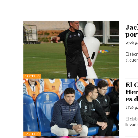
Jac
por
20 de j
El téc
al cue
CASTELLÓ
El 
Her
es 
17 de j
El clu
llevad
CASTELLÓ