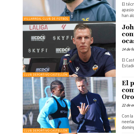
El téc
apasionante úl
han al
VILLARREAL CLUB DE FÚTBOL
Joh
con
oca
14 de f
El Cas
Estadi
CLUB DEPORTIVO CASTELLÓN
El 
com
Oro
22 de e
Con la
neerla
doming
CLUB DEPORTIVO CASTELLÓN