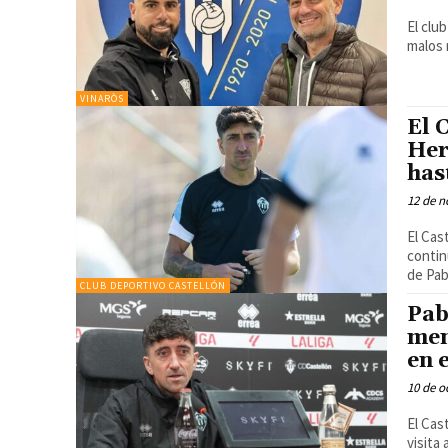
El club
malos 
VINARÒS
El 
Her
has
12 de n
El Cas
contin
de Pab
CLUB DEPORTIVO CASTELLÓN
Pab
men
en 
10 de o
El Cas
visita