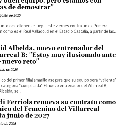
 buen equipo, pero estamos con
as de demostrar"
gosto de 2025
junto castellonense juega este viernes contra un ex Primera
n como es el Real Valladolid en el Estadio Castalia, a partir de las...
id Albelda, nuevo entrenador del
larreal B: "Estoy muy ilusionado ante
e nuevo reto"
unio de 2025
nico del primer filial amarillo asegura que su equipo será “valiente”
ía “complicada” El nuevo entrenador del Villarreal B,
lbelda, se...
di Ferriols renueva su contrato como
nico del Femenino del Villarreal
ta junio de 2027
nio de 2025