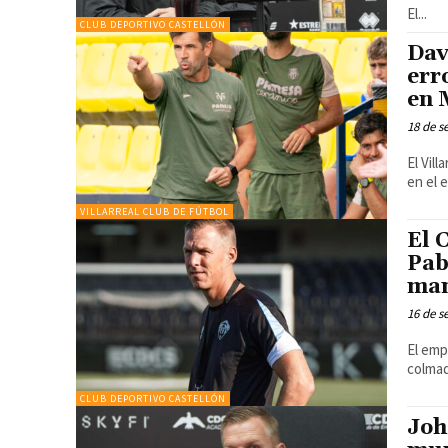
El...
CLUB DEPORTIVO CASTELLÓN
Dav
err
en 
18 de s
El Vil
en el 
VILLARREAL CLUB DE FÚTBOL
El 
Pab
man
16 de s
El emp
colmad
CLUB DEPORTIVO CASTELLÓN
Joh