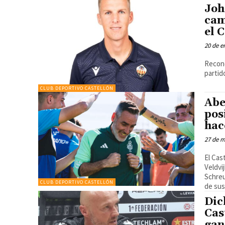
Joh
cam
el 
20 de e
Recono
CLUB DEPORTIVO CASTELLÓN
Abe
pos
hac
27 de m
El Cas
Veldvi
Schreu
CLUB DEPORTIVO CASTELLÓN
de su
Dic
Cas
gan