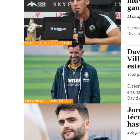
muy
gan
21 de a
El con
Divisió
CLUB DEPORTIVO CASTELLÓN
Dav
Vil
est
12 de j
El téc
en una categor
David A
VILLARREAL CLUB DE FÚTBOL
Jor
téc
has
4 de ju