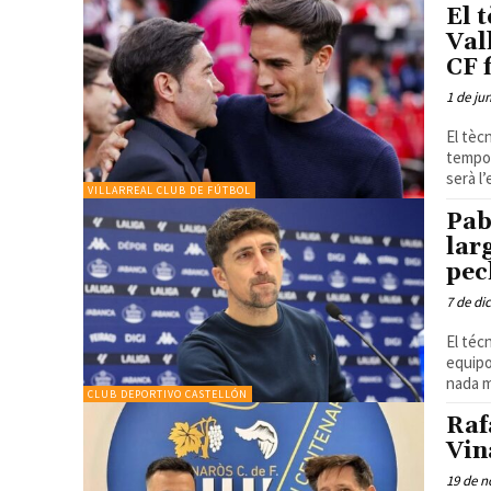
El 
Val
CF 
1 de ju
El tèc
temporades El Villarreal CF ha arri
serà l’
VILLARREAL CLUB DE FÚTBOL
Pab
lar
pec
7 de di
El téc
equipo an
nada m
CLUB DEPORTIVO CASTELLÓN
Raf
Vin
19 de n