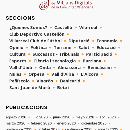
SECCIONS
¿Quienes Somos?
Castelló
Vila-real
Club Deportivo Castellón
Villarreal Club de Fútbol
Diputació
Economía
Opinió
Política
Turisme
Salut
Educació
Cultura
Successos - Tribunals
Participació
Esports
Ciència i tecnologia
Burriana
Vall d'Uixó
Onda
Almassora
Benicàssim
Nules
Orpesa
Vall d'Alba
L'Alcora
Peñíscola
Vinaròs
Benicarló
Sant Joan de Moró
Betxí
PUBLICACIONS
agosto 2026
julio 2026
junio 2026
mayo 2026
abril 2026
marzo 2026
febrero 2026
enero 2026
diciembre 2025
noviembre 2025
octubre 2025
septiembre 2025
agosto 2025