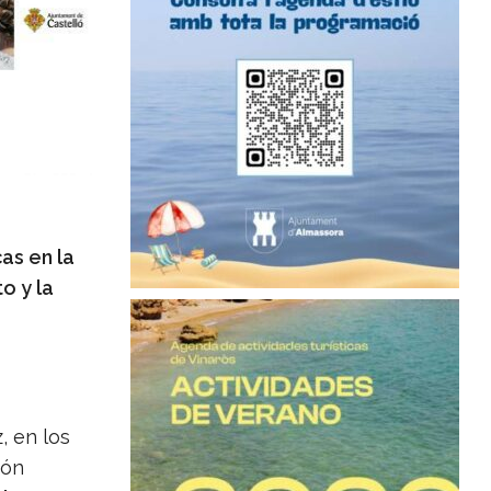
as en la
o y la
, en los
ión