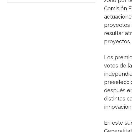
2008 por la
Comisión Eu
actuaciones
proyectos 
resultar at
proyectos.
Los premio
votos de la
independie
preselecci
después en 
distintas c
innovación,
En este se
Generalita