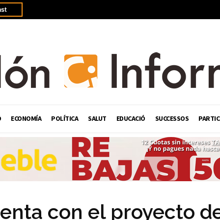
st
Ó
ECONOMÍA
POLÍTICA
SALUT
EDUCACIÓ
SUCCESSOS
PARTIC
senta con el proyecto d