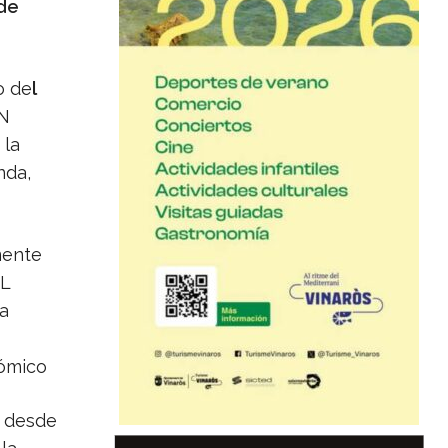
de
o de
l
N
 la
nda,
mente
L
a
nómico
o desde