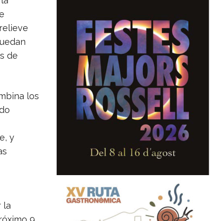
la
de
relieve
puedan
es de
mbina los
ado
e, y
as
 la
próximo 9