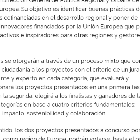
 Dirección General de Política Regional y Urbana de 
ropea. Su objetivo es identificar buenas prácticas 
 cofinanciadas en el desarrollo regional y poner de 
innovadores financiados por la Unión Europea que 
ractivos e inspiradores para otras regiones y gestor
s se otorgarán a través de un proceso mixto que co
 ciudadanía a los proyectos con el criterio de un jur
nte y experto en cada categoría, que evaluará y
onará los proyectos presentados en una primera fas
la segunda, elegirá a los finalistas y ganadores de l
ategorías en base a cuatro criterios fundamentales:
 impacto, sostenibilidad y colaboración.
ntido, los dos proyectos presentados a concurso por
t, como región de Europa, podrán votarse, hasta el 