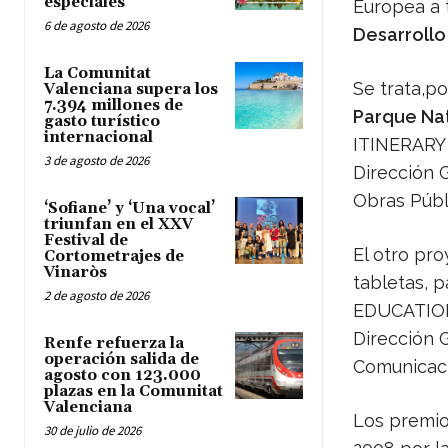
especiales
Europea a 
6 de agosto de 2026
Desarrollo
La Comunitat
Se trata,po
Valenciana supera los
7.394 millones de
Parque Nat
gasto turístico
internacional
ITINERARY 
3 de agosto de 2026
Dirección G
Obras Públi
‘Sofiane’ y ‘Una vocal’
triunfan en el XXV
Festival de
El otro pr
Cortometrajes de
Vinaròs
tabletas, p
2 de agosto de 2026
EDUCATION 
Dirección 
Renfe refuerza la
operación salida de
Comunicaci
agosto con 123.000
plazas en la Comunitat
Valenciana
Los premio
30 de julio de 2026