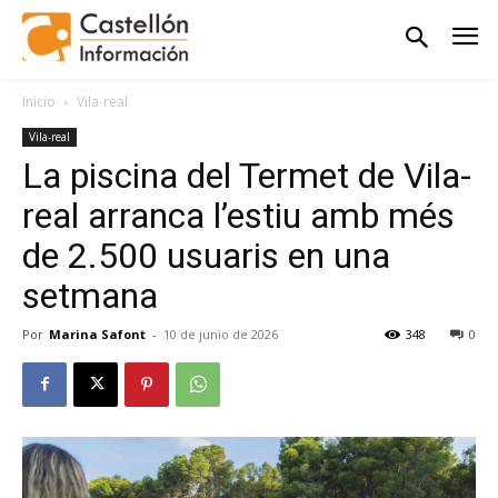
Inicio
Vila-real
Vila-real
La piscina del Termet de Vila-
real arranca l’estiu amb més
de 2.500 usuaris en una
setmana
Por
Marina Safont
-
10 de junio de 2026
348
0