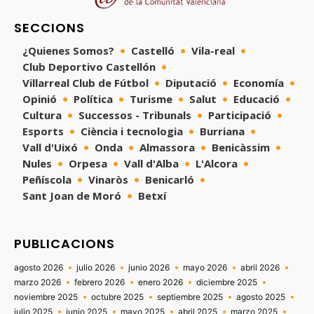
SECCIONS
¿Quienes Somos?
Castelló
Vila-real
Club Deportivo Castellón
Villarreal Club de Fútbol
Diputació
Economía
Opinió
Política
Turisme
Salut
Educació
Cultura
Successos - Tribunals
Participació
Esports
Ciència i tecnologia
Burriana
Vall d'Uixó
Onda
Almassora
Benicàssim
Nules
Orpesa
Vall d'Alba
L'Alcora
Peñíscola
Vinaròs
Benicarló
Sant Joan de Moró
Betxí
PUBLICACIONS
agosto 2026
julio 2026
junio 2026
mayo 2026
abril 2026
marzo 2026
febrero 2026
enero 2026
diciembre 2025
noviembre 2025
octubre 2025
septiembre 2025
agosto 2025
julio 2025
junio 2025
mayo 2025
abril 2025
marzo 2025