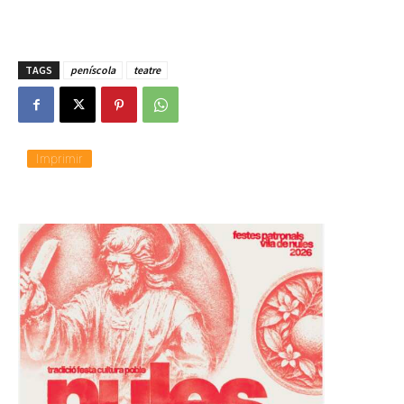
TAGS
peníscola
teatre
Imprimir