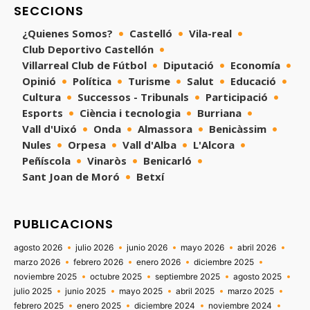
SECCIONS
¿Quienes Somos?
Castelló
Vila-real
Club Deportivo Castellón
Villarreal Club de Fútbol
Diputació
Economía
Opinió
Política
Turisme
Salut
Educació
Cultura
Successos - Tribunals
Participació
Esports
Ciència i tecnologia
Burriana
Vall d'Uixó
Onda
Almassora
Benicàssim
Nules
Orpesa
Vall d'Alba
L'Alcora
Peñíscola
Vinaròs
Benicarló
Sant Joan de Moró
Betxí
PUBLICACIONS
agosto 2026
julio 2026
junio 2026
mayo 2026
abril 2026
marzo 2026
febrero 2026
enero 2026
diciembre 2025
noviembre 2025
octubre 2025
septiembre 2025
agosto 2025
julio 2025
junio 2025
mayo 2025
abril 2025
marzo 2025
febrero 2025
enero 2025
diciembre 2024
noviembre 2024