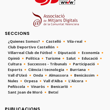
SECCIONS
¿Quienes Somos?
Castelló
Vila-real
Club Deportivo Castellón
Villarreal Club de Fútbol
Diputació
Economía
Opinió
Política
Turisme
Salut
Educació
Cultura
Successos - Tribunals
Participació
Esports
Ciència i tecnologia
Burriana
Vall d'Uixó
Onda
Almassora
Benicàssim
Nules
Orpesa
Vall d'Alba
L'Alcora
Peñíscola
Vinaròs
Benicarló
Sant Joan de Moró
Betxí
PUBLICACIONS