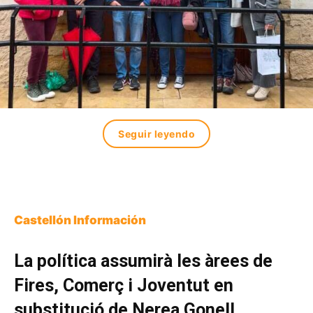
Seguir leyendo
Castellón Información
La política assumirà les àrees de
Fires, Comerç i Joventut en
substitució de Nerea Gonell