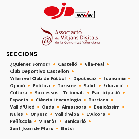
SECCIONS
¿Quienes Somos?
Castelló
Vila-real
Club Deportivo Castellón
Villarreal Club de Fútbol
Diputació
Economía
Opinió
Política
Turisme
Salut
Educació
Cultura
Successos - Tribunals
Participació
Esports
Ciència i tecnologia
Burriana
Vall d'Uixó
Onda
Almassora
Benicàssim
Nules
Orpesa
Vall d'Alba
L'Alcora
Peñíscola
Vinaròs
Benicarló
Sant Joan de Moró
Betxí