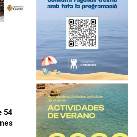
e 54
ones