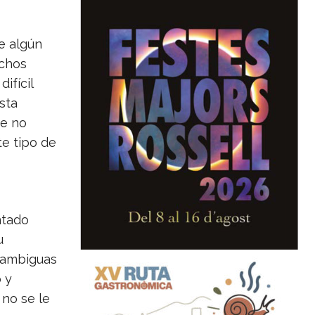
e algún
uchos
ifícil
sta
ue no
te tipo de
ntado
u
 ambiguas
 y
 no se le