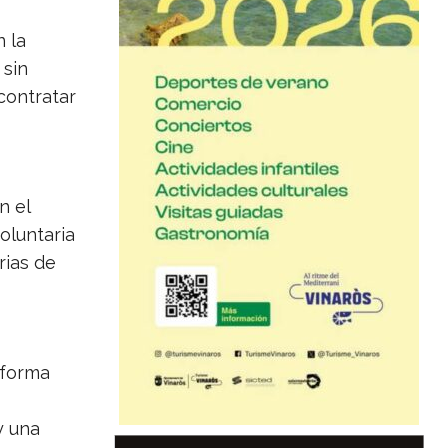
 la
 sin
contratar
n el
oluntaria
rias de
 forma
y una