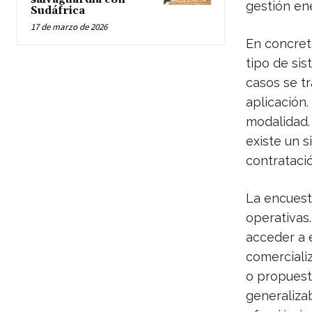
gestión ene
Sudáfrica
17 de marzo de 2026
En concret
tipo de si
casos se tr
aplicación.
modalidad.
existe un s
contratació
La encuest
operativas.
acceder a 
comerciali
o propuest
generalizab