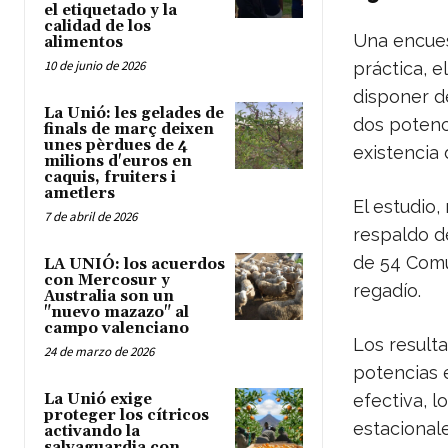
el etiquetado y la
calidad de los
Una encue
alimentos
10 de junio de 2026
práctica, e
disponer d
La Unió: les gelades de
dos potenc
finals de març deixen
unes pèrdues de 4
existencia
milions d'euros en
caquis, fruiters i
ametlers
El estudio,
7 de abril de 2026
respaldo de
de 54 Comu
LA UNIÓ: los acuerdos
con Mercosur y
regadío.
Australia son un
"nuevo mazazo" al
campo valenciano
Los result
24 de marzo de 2026
potencias e
La Unió exige
efectiva, l
proteger los cítricos
estacional
activando la
salvaguardia con