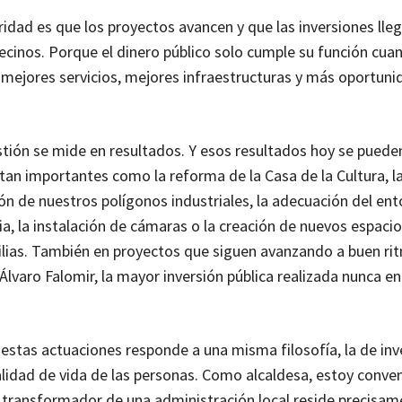
ridad es que los proyectos avancen y que las inversiones lle
vecinos. Porque el dinero público solo cumple su función cua
 mejores servicios, mejores infraestructuras y más oportuni
tión se mide en resultados. Y esos resultados hoy se puede
tan importantes como la reforma de la Casa de la Cultura, l
n de nuestros polígonos industriales, la adecuación del en
ia, la instalación de cámaras o la creación de nuevos espacio
ilias. También en proyectos que siguen avanzando a buen r
Álvaro Falomir, la mayor inversión pública realizada nunca en
estas actuaciones responde a una misma filosofía, la de inve
alidad de vida de las personas. Como alcaldesa, estoy conve
 transformador de una administración local reside precisam