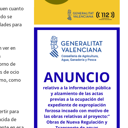
guen cuanto
ndo se
dades para
n ver en
a
torno de
s de ocio
itmo, como
rtir para
ncida de
ente en esa