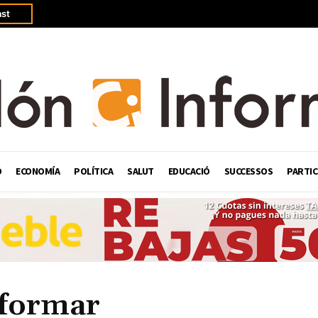
st
Ó
ECONOMÍA
POLÍTICA
SALUT
EDUCACIÓ
SUCCESSOS
PARTIC
sformar