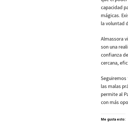
capacidad pa
mágicas. Exis
la voluntad d
Almassora vi
son una reali
confianza de
cercana, efi
Seguiremos t
las malas pr
permite al P
con más opo
Me gusta esto: