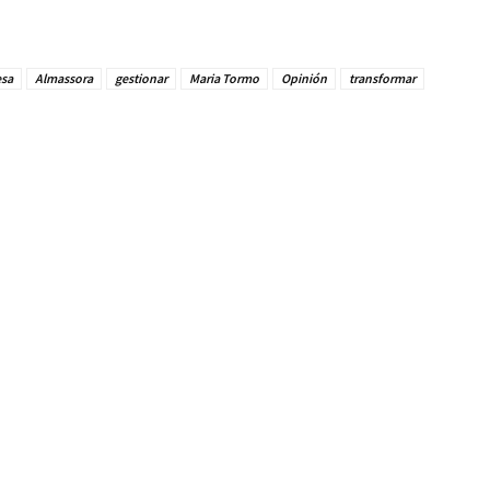
esa
Almassora
gestionar
Maria Tormo
Opinión
transformar