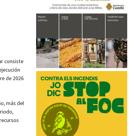
ar consiste
 ejecución
tre de 2026
ño, más del
riodo,
recursos