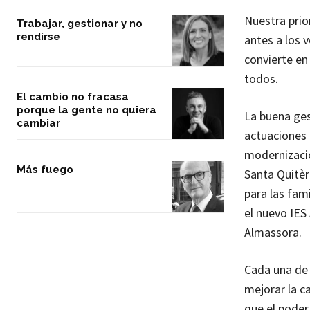
Nuestra prio
Trabajar, gestionar y no
rendirse
antes a los 
convierte en
todos.
El cambio no fracasa
porque la gente no quiera
La buena ges
cambiar
actuaciones 
modernizació
Más fuego
Santa Quitèr
para las fam
el nuevo IES 
Almassora.
Cada una de 
mejorar la c
que el poder