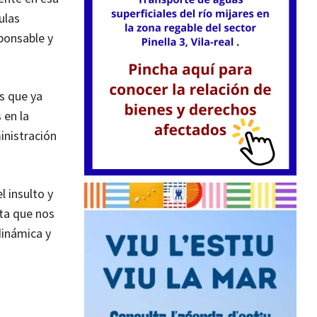
ulas
sponsable y
s que ya
 en la
inistración
 insulto y
nta que nos
dinámica y