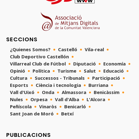
SECCIONS
¿Quienes Somos?
Castelló
Vila-real
Club Deportivo Castellón
Villarreal Club de Fútbol
Diputació
Economía
Opinió
Política
Turisme
Salut
Educació
Cultura
Successos - Tribunals
Participació
Esports
Ciència i tecnologia
Burriana
Vall d'Uixó
Onda
Almassora
Benicàssim
Nules
Orpesa
Vall d'Alba
L'Alcora
Peñíscola
Vinaròs
Benicarló
Sant Joan de Moró
Betxí
PUBLICACIONS