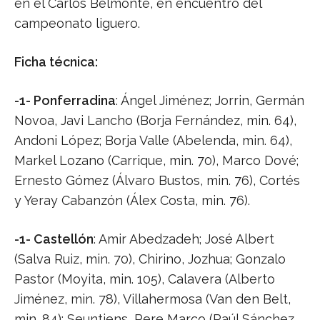
en el Carlos Belmonte, en encuentro del
campeonato liguero.
Ficha técnica:
-1- Ponferradina
: Ángel Jiménez; Jorrin, Germán
Novoa, Javi Lancho (Borja Fernández, min. 64),
Andoni López; Borja Valle (Abelenda, min. 64),
Markel Lozano (Carrique, min. 70), Marco Dové;
Ernesto Gómez (Álvaro Bustos, min. 76), Cortés
y Yeray Cabanzón (Álex Costa, min. 76).
-1- Castellón
: Amir Abedzadeh; José Albert
(Salva Ruiz, min. 70), Chirino, Jozhua; Gonzalo
Pastor (Moyita, min. 105), Calavera (Alberto
Jiménez, min. 78), Villahermosa (Van den Belt,
min. 84); Seuntjens, Pere Marco (Raúl Sánchez,