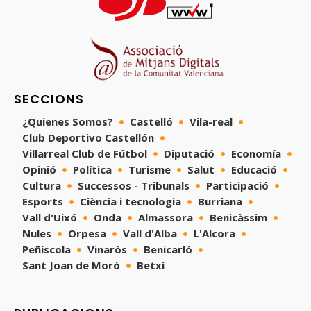
SECCIONS
¿Quienes Somos?
Castelló
Vila-real
Club Deportivo Castellón
Villarreal Club de Fútbol
Diputació
Economía
Opinió
Política
Turisme
Salut
Educació
Cultura
Successos - Tribunals
Participació
Esports
Ciència i tecnologia
Burriana
Vall d'Uixó
Onda
Almassora
Benicàssim
Nules
Orpesa
Vall d'Alba
L'Alcora
Peñíscola
Vinaròs
Benicarló
Sant Joan de Moró
Betxí