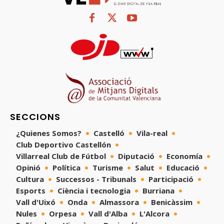
SECCIONS
¿Quienes Somos?
Castelló
Vila-real
Club Deportivo Castellón
Villarreal Club de Fútbol
Diputació
Economía
Opinió
Política
Turisme
Salut
Educació
Cultura
Successos - Tribunals
Participació
Esports
Ciència i tecnologia
Burriana
Vall d'Uixó
Onda
Almassora
Benicàssim
Nules
Orpesa
Vall d'Alba
L'Alcora