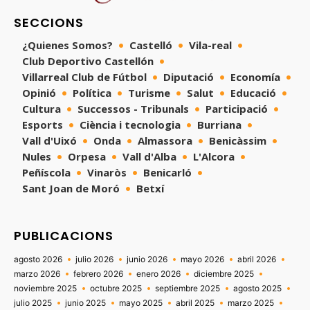
SECCIONS
¿Quienes Somos?
Castelló
Vila-real
Club Deportivo Castellón
Villarreal Club de Fútbol
Diputació
Economía
Opinió
Política
Turisme
Salut
Educació
Cultura
Successos - Tribunals
Participació
Esports
Ciència i tecnologia
Burriana
Vall d'Uixó
Onda
Almassora
Benicàssim
Nules
Orpesa
Vall d'Alba
L'Alcora
Peñíscola
Vinaròs
Benicarló
Sant Joan de Moró
Betxí
PUBLICACIONS
agosto 2026
julio 2026
junio 2026
mayo 2026
abril 2026
marzo 2026
febrero 2026
enero 2026
diciembre 2025
noviembre 2025
octubre 2025
septiembre 2025
agosto 2025
julio 2025
junio 2025
mayo 2025
abril 2025
marzo 2025